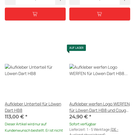
AUF LAGER
Aufkleber Unterteil für Löwen
Aufkleber werfen Logo WERFEN
Dart HB8
für Löwen Dart HB8 und Cougar
Dart
113,00 €
*
24,90 €
*
Dieser Artikel wird nur auf
Sofort verfügbar
Lieferzeit:
1 - 5 Werktage
(DE -
Kundenwunsch bestellt. Er ist nicht
Ausland abweichend)