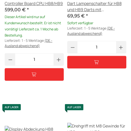
Controller Board CPU HB8/HB9
Dart Lampenschalter für HB8
und HB9 Darts mit
599,00 €
*
Lampenfassung
69,95 €
*
Dieser Artikel wird nur auf
Kundenwunsch bestellt. Er ist nicht
Sofort verfügbar
Lieferzeit:
1 - 5 Werktage
(DE -
vorrätig! Lieferzeit ca. 1 Woche ab
Ausland abweichend)
Bestellung.
Lieferzeit:
1 - 5 Werktage
(DE -
Ausland abweichend)
AUF LAGER
AUF LAGER