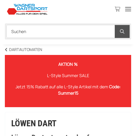
DARTAUTOMATEN
AKTION %
L-Style Summer SALE
Jetzt 15% Rabatt auf alle L-Style Artikel mit dem
Code:
Summer15
LÖWEN DART