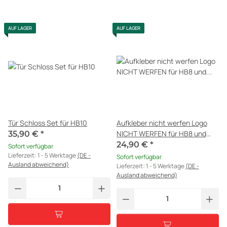
AUF LAGER
AUF LAGER
Tür Schloss Set für HB10
Aufkleber nicht werfen Logo
NICHT WERFEN für HB8 und
35,90 €
*
Cougar Dart
24,90 €
*
Sofort verfügbar
Lieferzeit:
1 - 5 Werktage
(DE -
Sofort verfügbar
Ausland abweichend)
Lieferzeit:
1 - 5 Werktage
(DE -
Ausland abweichend)