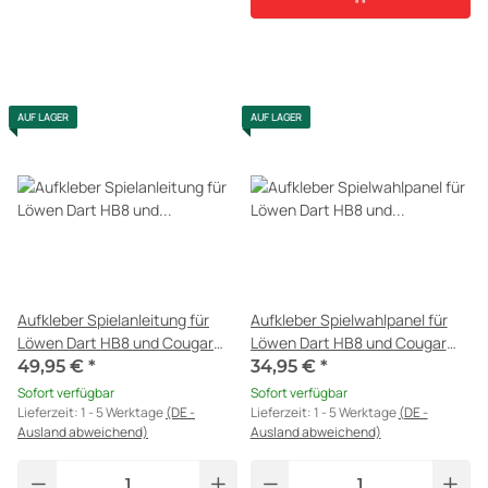
AUF LAGER
AUF LAGER
Aufkleber Spielanleitung für
Aufkleber Spielwahlpanel für
Löwen Dart HB8 und Cougar
Löwen Dart HB8 und Cougar
Dart
Dart
49,95 €
*
34,95 €
*
Sofort verfügbar
Sofort verfügbar
Lieferzeit:
1 - 5 Werktage
(DE -
Lieferzeit:
1 - 5 Werktage
(DE -
Ausland abweichend)
Ausland abweichend)