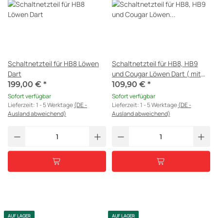
Schaltnetzteil für HB8 Löwen
Schaltnetzteil für HB8, HB9
Dart
und Cougar Löwen Dart ( mit
Rundstecker NEU )
199,00 €
*
109,90 €
*
Sofort verfügbar
Sofort verfügbar
Lieferzeit:
1 - 5 Werktage
(DE -
Lieferzeit:
1 - 5 Werktage
(DE -
Ausland abweichend)
Ausland abweichend)
AUF LAGER
AUF LAGER