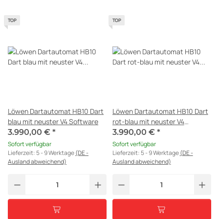
TOP
TOP
Löwen Dartautomat HB10 Dart
Löwen Dartautomat HB10 Dart
blau mit neuster V4 Software
rot-blau mit neuster V4
Software
3.990,00 €
*
3.990,00 €
*
Sofort verfügbar
Sofort verfügbar
Lieferzeit:
5 - 9 Werktage
(DE -
Lieferzeit:
5 - 9 Werktage
(DE -
Ausland abweichend)
Ausland abweichend)