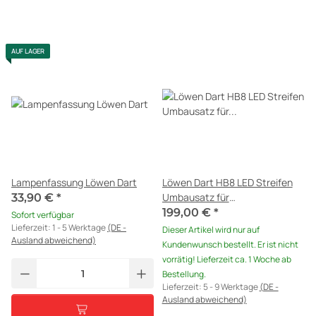
AUF LAGER
Lampenfassung Löwen Dart
Löwen Dart HB8 LED Streifen
Umbausatz für
33,90 €
*
Scheibenbeleuchtung
199,00 €
*
Sofort verfügbar
Lieferzeit:
1 - 5 Werktage
(DE -
Dieser Artikel wird nur auf
Ausland abweichend)
Kundenwunsch bestellt. Er ist nicht
vorrätig! Lieferzeit ca. 1 Woche ab
Bestellung.
Lieferzeit:
5 - 9 Werktage
(DE -
Ausland abweichend)