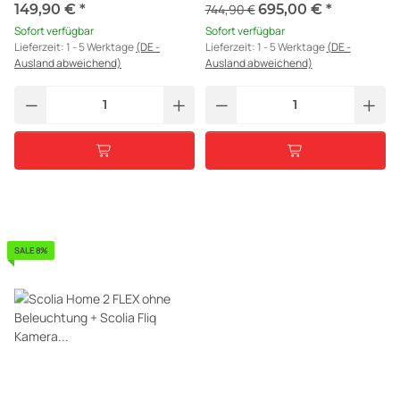
Kamera für Scolia Home 2
149,90 €
*
744,90 €
695,00 €
*
Sofort verfügbar
Sofort verfügbar
Lieferzeit:
1 - 5 Werktage
(DE -
Lieferzeit:
1 - 5 Werktage
(DE -
Ausland abweichend)
Ausland abweichend)
SALE 8%