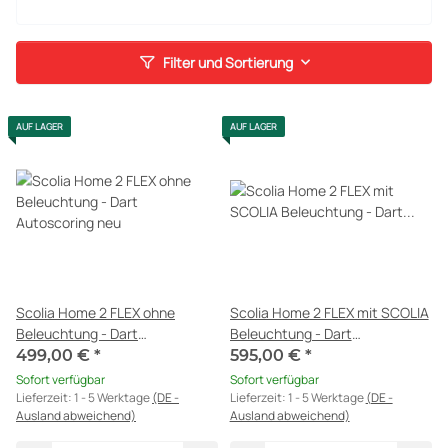
Filter und Sortierung
AUF LAGER
AUF LAGER
Scolia Home 2 FLEX ohne
Scolia Home 2 FLEX mit SCOLIA
Beleuchtung - Dart
Beleuchtung - Dart
Autoscoring neu
Autoscoring neu
499,00 €
*
595,00 €
*
Sofort verfügbar
Sofort verfügbar
Lieferzeit:
1 - 5 Werktage
(DE -
Lieferzeit:
1 - 5 Werktage
(DE -
Ausland abweichend)
Ausland abweichend)