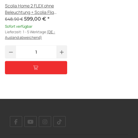
Scolia Home 2 FLEX ohne
Beleuchtung + Scolia Fliq
Kamera für Scolia Home 2
648,90 €
599,00 €
*
Sofort verfügbar
Lieferzeit:
1 - 5 Werktage
(DE -
Ausland abweichend)