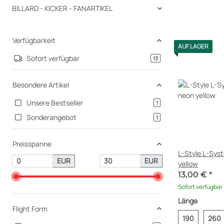
BILLARD - KICKER - FANARTIKEL
Verfügbarkeit
AUF LAGER
Sofort verfügbar
Artikel gefunden
13
Besondere Artikel
Unsere Bestseller
Artikel gefunden
1
Sonderangebot
Artikel gefunden
1
Preisspanne
L-Style L-Sys
EUR
EUR
yellow
13,00 €
*
Sofort verfügbar
Länge
Flight Form
190
260