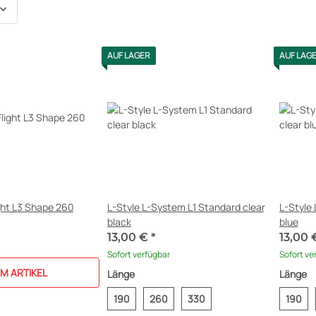
AUF LAGER
AUF LAG
ght L3 Shape 260
L-Style L-System L1 Standard clear
L-Style 
black
blue
13,00 €
*
13,00
Sofort verfügbar
Sofort ve
M ARTIKEL
Länge
Länge
190
260
330
190