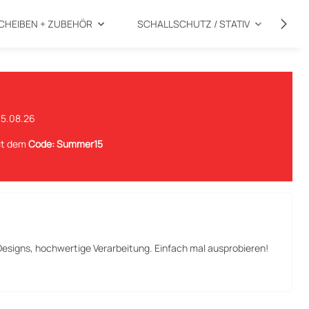
CHEIBEN + ZUBEHÖR
SCHALLSCHUTZ / STATIV
SP
15.08.26
mit dem
Code: Summer15
 Designs, hochwertige Verarbeitung. Einfach mal ausprobieren!