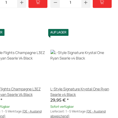
ER
AUF LAGER
 Flights Champagne L3EZ
L-Style Signature Krystal One Ryan
yan Searle V4 Black
Searle v4 Black
€
*
29,95 €
*
rfügbar
Sofort verfügbar
t:
1 - 5 Werktage
(DE - Ausland
Lieferzeit:
1 - 5 Werktage
(DE - Ausland
end)
abweichend)