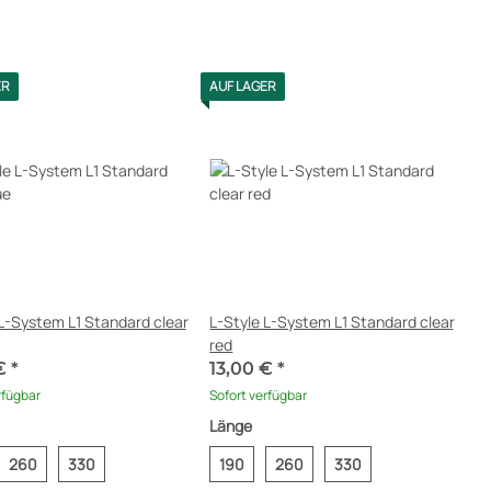
ER
AUF LAGER
L-System L1 Standard clear
L-Style L-System L1 Standard clear
red
 €
*
13,00 €
*
rfügbar
Sofort verfügbar
Länge
260
330
190
260
330