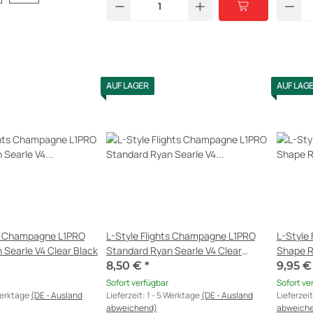
AUF LAGER
AUF LAG
ts Champagne L1PRO
L-Style Flights Champagne L1PRO
L-Style
 Searle V4 Clear Black
Standard Ryan Searle V4 Clear
Shape R
White
8,50 €
*
9,95 
Sofort verfügbar
Sofort ve
Werktage
(DE - Ausland
Lieferzeit:
1 - 5 Werktage
(DE - Ausland
Lieferzei
abweichend)
abweich