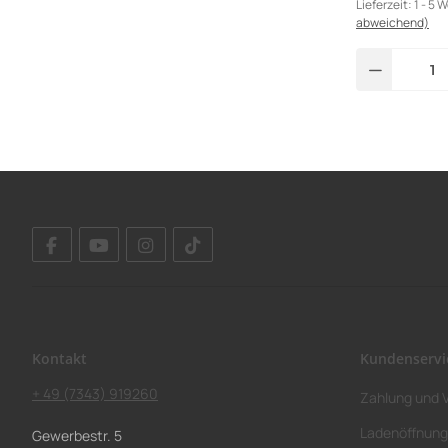
Lieferzeit:
1 - 5 
abweichend)
Kontakt
Kundenservi
+ 49 (7343) 919260
Zahlung und 
Ladenöffnung
Gewerbestr. 5