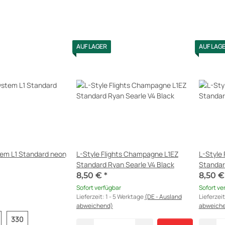
AUF LAGER
AUF LAG
tem L1 Standard neon
L-Style Flights Champagne L1EZ
L-Style
Standard Ryan Searle V4 Black
Standar
8,50 €
*
8,50 
Sofort verfügbar
Sofort ve
Lieferzeit:
1 - 5 Werktage
(DE - Ausland
Lieferzei
abweichend)
abweich
330