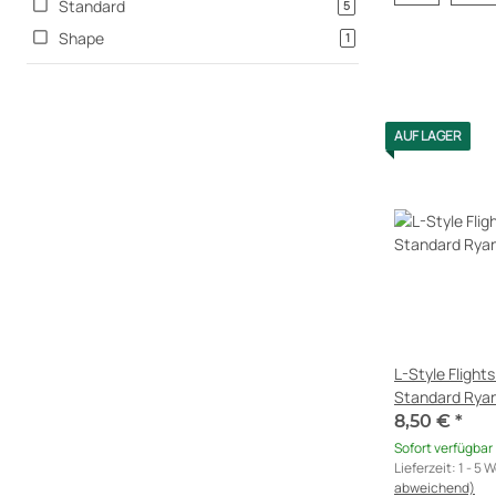
Standard
Artikel gefunden
5
Shape
Artikel gefunden
1
AUF LAGER
L-Style Fligh
Standard Ryan
8,50 €
*
Sofort verfügbar
Lieferzeit:
1 - 5 
abweichend)