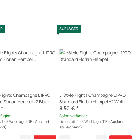
ER
AUF LAGER
 Flights Champagne L1PRO
L-Style Flights Champagne L1PRO
d Florian Hempel v2 Black
Standard Florian Hempel v2 White
€
*
8,50 €
*
rfügbar
Sofort verfügbar
t:
1 - 5 Werktage
(DE - Ausland
Lieferzeit:
1 - 5 Werktage
(DE - Ausland
end)
abweichend)