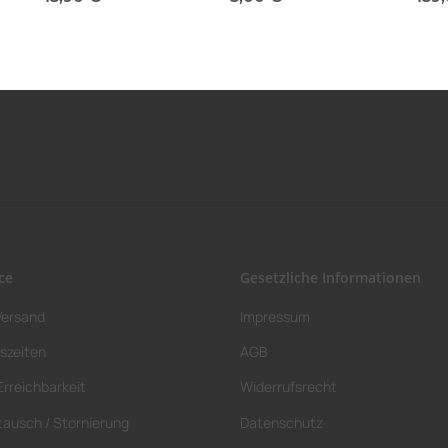
Sofort verfügbar
Sofort verfügbar
Sofor
ce
Gesetzliche Informationen
Versand
Impressum
szeiten
AGB
Erreichbarkeit
Widerrufsrecht
tausch / Stornierung
Datenschutz