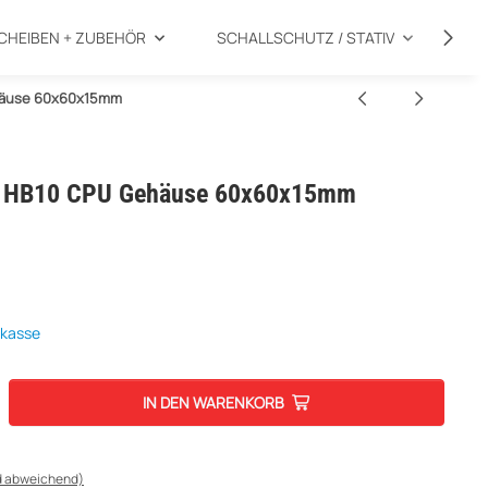
CHEIBEN + ZUBEHÖR
SCHALLSCHUTZ / STATIV
SP
ehäuse 60x60x15mm
rt HB10 CPU Gehäuse 60x60x15mm
rkasse
IN DEN WARENKORB
d abweichend)