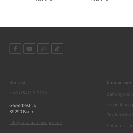
Sofort verfügbar
Sofort verfügbar
Kontakt
Kundenservi
+ 49 (7343) 919260
Zahlung und 
Ladenöffnung
Gewerbestr. 5
89290 Buch
Telefonische 
info@automatenwagner.de
Retoure / Um