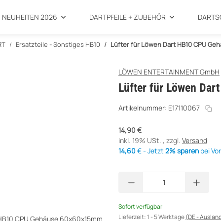
NEUHEITEN 2026
DARTPFEILE + ZUBEHÖR
DARTS
RT
Ersatzteile - Sonstiges HB10
Lüfter für Löwen Dart HB10 CPU G
LÖWEN ENTERTAINMENT GmbH
Lüfter für Löwen Da
Artikelnummer:
E17110067
14,90 €
inkl. 19% USt. , zzgl.
Versand
14,60
€ - Jetzt
2% sparen
bei Vo
Sofort verfügbar
Lieferzeit:
1 - 5 Werktage
(DE - Auslan