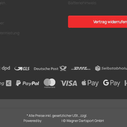
gen
Batteriehinweis
Vertrag widerrufen
ber
Vermietung
* Alle Preise inkl. gesetzlicher USt., zzgl.
Versand
Powered by
cartodesign
| © Wagner Dartsport GmbH