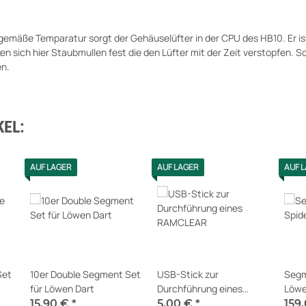
emäße Temparatur sorgt der Gehäuselüfter in der CPU des HB10. Er is
en sich hier Staubmullen fest die den Lüfter mit der Zeit verstopfen. 
en.
EL:
AUF LAGER
AUF LAGER
AUF 
Set
10er Double Segment Set
USB-Stick zur
Segm
für Löwen Dart
Durchführung eines
Löwe
RAMCLEAR
15,90 €
*
5,00 €
*
159