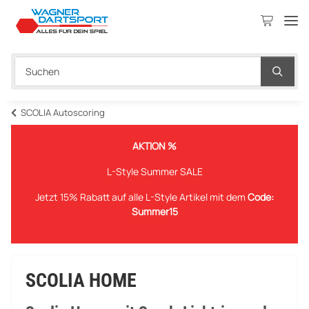
SCOLIA Autoscoring
AKTION %
L-Style Summer SALE
Jetzt 15% Rabatt auf alle L-Style Artikel mit dem
Code:
Summer15
SCOLIA HOME