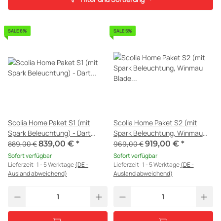
SALE 6%
SALE 5%
Scolia Home Paket S1 (mit
Scolia Home Paket S2 (mit
Spark Beleuchtung) - Dart
Spark Beleuchtung, Winmau
Autoscoring
Blade 6, Surround rot) - Dart
889,00 €
839,00 €
*
969,00 €
919,00 €
*
Autoscoring
Sofort verfügbar
Sofort verfügbar
Lieferzeit:
1 - 5 Werktage
(DE -
Lieferzeit:
1 - 5 Werktage
(DE -
Ausland abweichend)
Ausland abweichend)