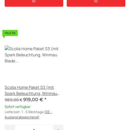
SALE 5%
Scolia Home Paket S3 (mit
Spark Beleuchtung, Winmau
Blade 6, Surround schwarz) -
969,00 €
919,00 €
*
Dart Autoscoring
Sofort verfügbar
Lieferzeit:
1 - 5 Werktage
(DE -
Ausland abweichend)