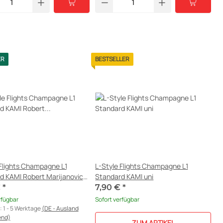
ER
BESTSELLER
 Flights Champagne L1
L-Style Flights Champagne L1
d KAMI Robert Marijanovic
Standard KAMI uni
 C
€
*
7,90 €
*
rfügbar
Sofort verfügbar
t:
1 - 5 Werktage
(DE - Ausland
end)
ZUM ARTIKEL