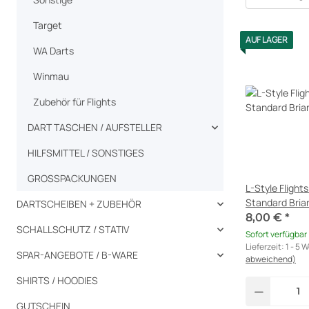
Target
AUF LAGER
WA Darts
Winmau
Zubehör für Flights
DART TASCHEN / AUFSTELLER
HILFSMITTEL / SONSTIGES
GROSSPACKUNGEN
L-Style Fligh
Standard Bri
DARTSCHEIBEN + ZUBEHÖR
8,00 €
*
SCHALLSCHUTZ / STATIV
Sofort verfügbar
Lieferzeit:
1 - 5 
SPAR-ANGEBOTE / B-WARE
abweichend)
SHIRTS / HOODIES
GUTSCHEIN