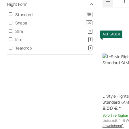
Flight Form
Standard
Artikel gefunden
56
Shape
Artikel gefunden
20
Slim
Artikel gefunden
2
AUF LAGER
Kite
Artikel gefunden
1
Teardrop
Artikel gefunden
1
L-Style Fligh
Standard KAMI
GI
8,00 €
*
Sofort verfügbar
Lieferzeit:
1 - 5 
abweichend)