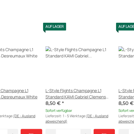
AUF LAGER
AUF LAG
ts Champagne L1
L-Style Flights Champagne L1
L-Style
n Desreumaux White
Standard KAMI Gabriel Clemens
Standar
clear white V4
clear wh
8,50 €
*
8,50 
Sofort verfügbar
Sofort ve
Werktage
(DE - Ausland
Lieferzeit:
1 - 5 Werktage
(DE - Ausland
Lieferzei
abweichend)
abweich