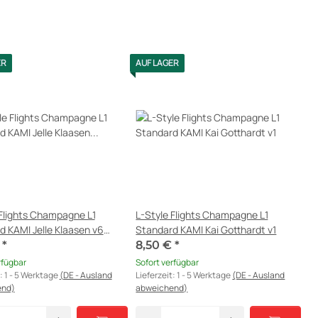
ER
AUF LAGER
 Flights Champagne L1
L-Style Flights Champagne L1
d KAMI Jelle Klaasen v6
Standard KAMI Kai Gotthardt v1
ite
€
*
8,50 €
*
rfügbar
Sofort verfügbar
t:
1 - 5 Werktage
(DE - Ausland
Lieferzeit:
1 - 5 Werktage
(DE - Ausland
end)
abweichend)