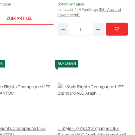
rfügbar
Sofort verfügbar
Lieferzeit:
1 - 5 Werktage
(DE - Ausland
abweichend)
ZUM ARTIKEL
ER
AUF LAGER
 Flights Champagne L1EZ
L-Style Flights Champagne L1EZ
FANTOM
Standard ALC Arashi Matsumoto V3