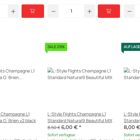
SALE 29%
AUF LAG
ts Champagne L1
L-Style Flights Champagne L1
L-Style
a O´Brien v2 black
Standard Natural9 Beautiful MIX
Standar
8,50 €
6,00 €
*
8,00 
Sofort verfügbar
Sofort ve