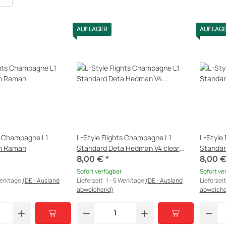
AUF LAGER
AUF LAG
ts Champagne L1
L-Style Flights Champagne L1
L-Style
an Raman
Standard Deta Hedman V4 clear
Standard
white
schwar
8,00 €
*
8,00 
Sofort verfügbar
Sofort ve
Werktage
(DE - Ausland
Lieferzeit:
1 - 5 Werktage
(DE - Ausland
Lieferzei
abweichend)
abweich