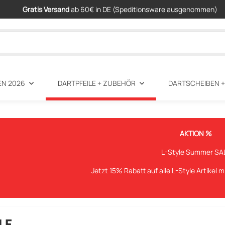
Gratis Versand
ab 60€ in DE (Speditionsware ausgenommen)
EN 2026
DARTPFEILE + ZUBEHÖR
DARTSCHEIBEN 
AKTION %
L-Style Summer SA
Jetzt 15% Rabatt auf alle L-Style Artikel 
LE