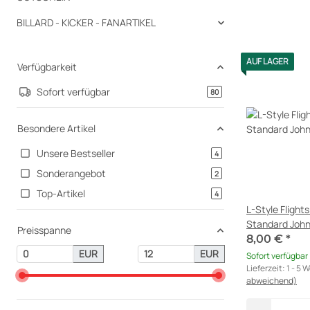
BILLARD - KICKER - FANARTIKEL
AUF LAGER
Verfügbarkeit
Sofort verfügbar
Artikel gefunden
80
Besondere Artikel
Unsere Bestseller
Artikel gefunden
4
Sonderangebot
Artikel gefunden
2
Top-Artikel
Artikel gefunden
4
L-Style Fligh
Standard Joh
Preisspanne
8,00 €
*
EUR
EUR
Sofort verfügbar
Lieferzeit:
1 - 5 
abweichend)