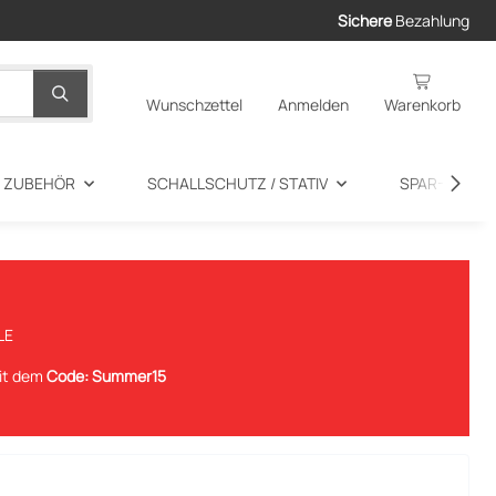
Sichere
Bezahlung
Wunschzettel
Anmelden
Warenkorb
+ ZUBEHÖR
SCHALLSCHUTZ / STATIV
SPAR-ANGEB
LE
mit dem
Code: Summer15