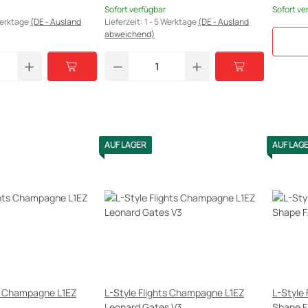
Sofort verfügbar
Sofort ve
Werktage
(DE - Ausland
Lieferzeit:
1 - 5 Werktage
(DE - Ausland
abweichend)
AUF LAGER
AUF LAG
ts Champagne L1EZ
L-Style Flights Champagne L1EZ
L-Style
Leonard Gates V3
Shape 