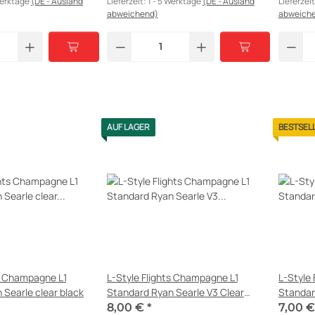
Werktage
(DE - Ausland
Lieferzeit:
1 - 5 Werktage
(DE - Ausland
Lieferzei
abweichend)
abweich
AUF LAGER
BESTSEL
ts Champagne L1
L-Style Flights Champagne L1
L-Style
 Searle clear black
Standard Ryan Searle V3 Clear
Standar
Black
8,00 €
*
7,00 