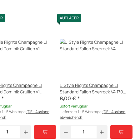
ER
AUF LAGER
 Flights Champagne L1
L-Style Flights Champagne L1
 Dominik Grullich v1
Standard Fallon Sherrock V4 170
z
clear white
€
*
8,00 €
*
rfügbar
Sofort verfügbar
t:
1 - 5 Werktage
(DE - Ausland
Lieferzeit:
1 - 5 Werktage
(DE - Ausland
end)
abweichend)