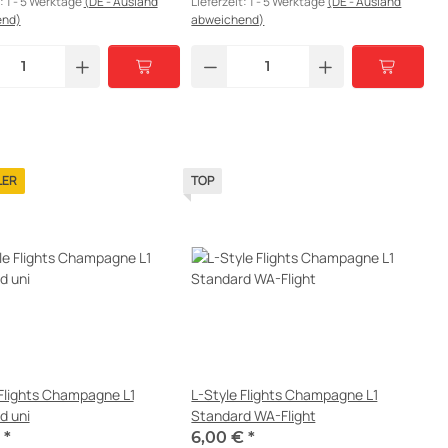
t:
1 - 5 Werktage
(DE - Ausland
Lieferzeit:
1 - 5 Werktage
(DE - Ausland
end)
abweichend)
LER
TOP
 Flights Champagne L1
L-Style Flights Champagne L1
d uni
Standard WA-Flight
€
*
6,00 €
*