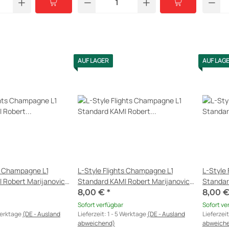
AUF LAGER
AUF LAG
ts Champagne L1
L-Style Flights Champagne L1
L-Style
 Robert Marijanovic
Standard KAMI Robert Marijanovic
Standar
Samurai A
Samurai
8,00 €
*
8,00 
Sofort verfügbar
Sofort ve
Werktage
(DE - Ausland
Lieferzeit:
1 - 5 Werktage
(DE - Ausland
Lieferzei
abweichend)
abweich