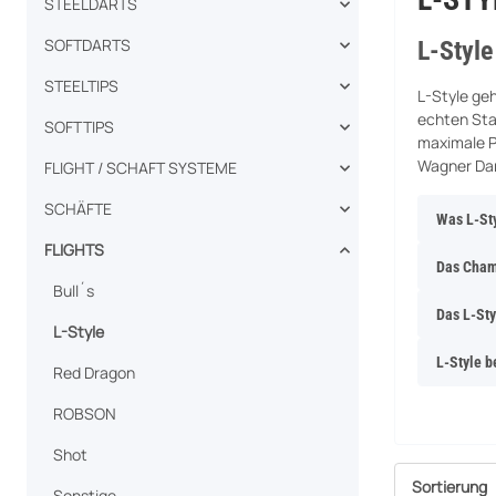
STEELDARTS
SOFTDARTS
L-Style
STEELTIPS
L-Style ge
echten Sta
SOFTTIPS
maximale P
Wagner Dar
FLIGHT / SCHAFT SYSTEME
SCHÄFTE
Was L-St
FLIGHTS
Das Cham
Bull´s
Das L-Sty
L-Style
L-Style 
Red Dragon
ROBSON
Shot
Sortierung
Sonstige