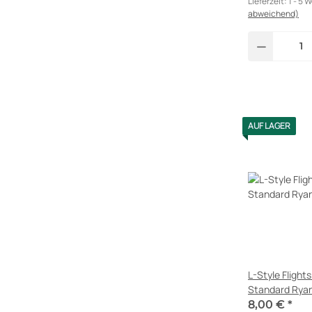
Lieferzeit:
1 - 5 
abweichend)
AUF LAGER
L-Style Fligh
Standard Ryan
8,00 €
*