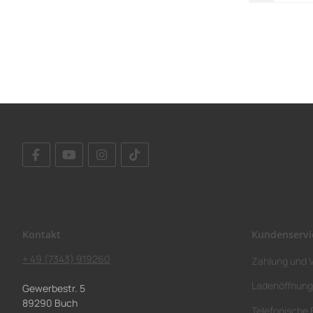
Kontakt
Kundenservi
+ 49 (7343) 919260
Zahlung und 
Ladenöffnung
Gewerbestr. 5
89290 Buch
Telefonische 