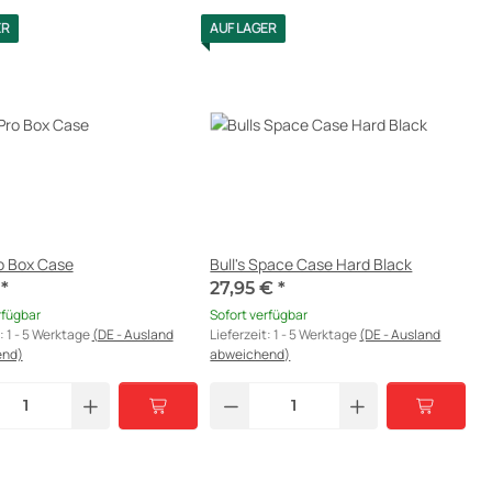
ER
AUF LAGER
ro Box Case
Bull's Space Case Hard Black
€
*
27,95 €
*
rfügbar
Sofort verfügbar
t:
1 - 5 Werktage
(DE - Ausland
Lieferzeit:
1 - 5 Werktage
(DE - Ausland
end)
abweichend)