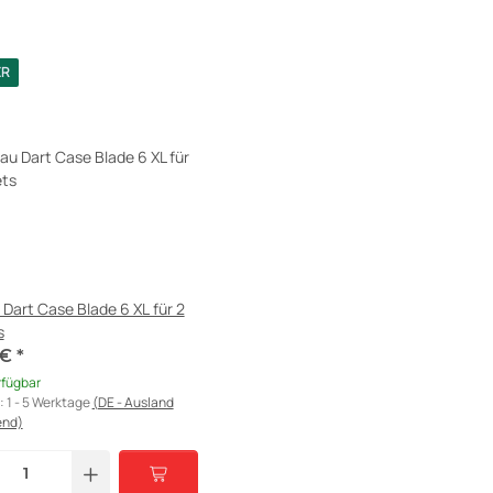
ER
Dart Case Blade 6 XL für 2
s
 €
*
rfügbar
t:
1 - 5 Werktage
(DE - Ausland
end)