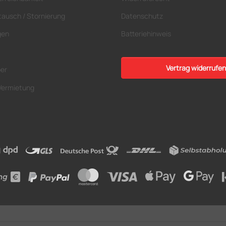
tausch / Stornierung
Datenschutz
gen
Batteriehinweis
Vertrag widerrufen
ber
Vermietung