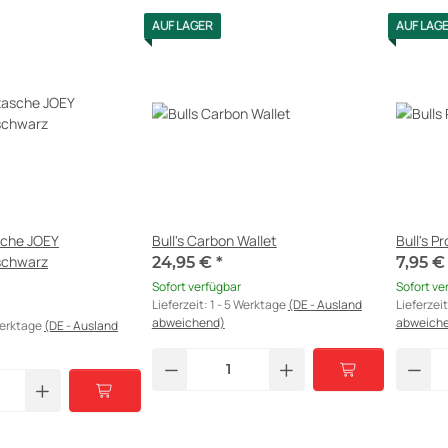
AUF LAGER
AUF LAG
sche JOEY
Bull's Carbon Wallet
Bull's P
 schwarz
24,95 €
*
7,95 
Sofort verfügbar
Sofort ve
Lieferzeit:
1 - 5 Werktage
(DE - Ausland
Lieferzei
abweichend)
abweich
Werktage
(DE - Ausland