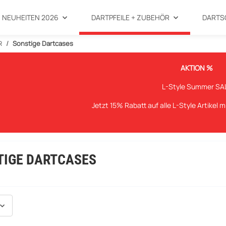
NEUHEITEN 2026
DARTPFEILE + ZUBEHÖR
DARTS
R
Sonstige Dartcases
AKTION %
L-Style Summer SA
Jetzt 15% Rabatt auf alle L-Style Artikel 
TIGE DARTCASES