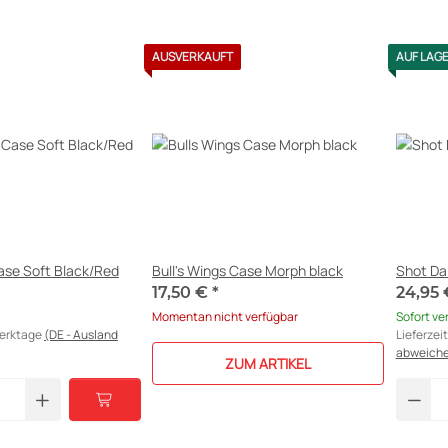
AUSVERKAUFT
AUF LAG
Case Soft Black/Red
Bull's Wings Case Morph black
Shot Da
17,50 €
*
24,95
Momentan nicht verfügbar
Sofort ve
Werktage
(DE - Ausland
Lieferzei
abweich
ZUM ARTIKEL