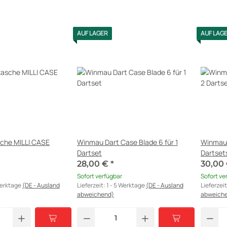
AUF LAGER
AUF LAG
sche MILLI CASE
Winmau Dart Case Blade 6 für 1
Winmau 
Dartset
Dartset
28,00 €
*
30,00
Sofort verfügbar
Sofort ve
Werktage
(DE - Ausland
Lieferzeit:
1 - 5 Werktage
(DE - Ausland
Lieferzei
abweichend)
abweich