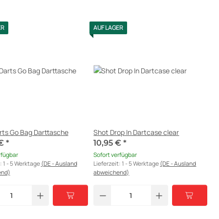
ER
AUF LAGER
rts Go Bag Darttasche
Shot Drop In Dartcase clear
 €
*
10,95 €
*
rfügbar
Sofort verfügbar
t:
1 - 5 Werktage
(DE - Ausland
Lieferzeit:
1 - 5 Werktage
(DE - Ausland
end)
abweichend)