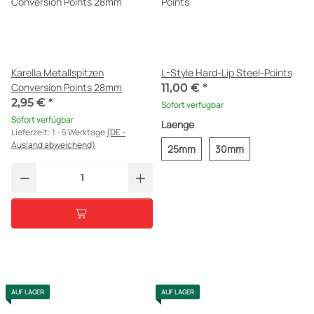
Karella Metallspitzen
L-Style Hard-Lip Steel-Points
Conversion Points 28mm
11,00 €
*
2,95 €
*
Sofort verfügbar
Sofort verfügbar
Laenge
Lieferzeit:
1 - 5 Werktage
(DE -
Ausland abweichend)
25mm
30mm
AUF LAGER
AUF LAGER