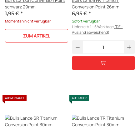
Bull's Carbon Conversion Point
Bull's Lance FR Titanium
schwarz 29mm
Conversion Point 26mm
1,95 €
*
6,95 €
*
Momentan nicht verfügbar
Sofort verfügbar
Lieferzeit:
1 - 5 Werktage
(DE -
Ausland abweichend)
ZUM ARTIKEL
AUSVERKAUFT
AUF LAGER