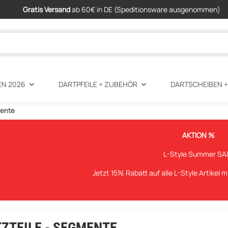
Gratis Versand
ab 60€ in DE (Speditionsware ausgenommen)
EN 2026
DARTPFEILE + ZUBEHÖR
DARTSCHEIBEN 
mente
AKTION %
L-Style Summer SA
Jetzt 15% Rabatt auf alle L-Style Artikel 
ZTEILE - SEGMENTE