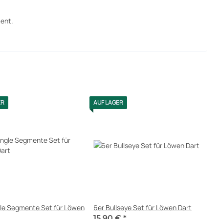
ment.
ER
AUF LAGER
gle Segmente Set für Löwen
6er Bullseye Set für Löwen Dart
15,90 €
*