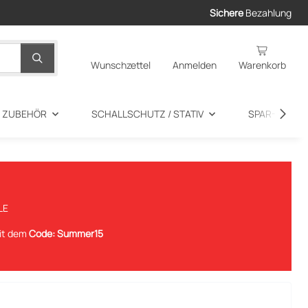
Sichere
Bezahlung
Wunschzettel
Anmelden
Warenkorb
+ ZUBEHÖR
SCHALLSCHUTZ / STATIV
SPAR-ANGEB
LE
mit dem
Code: Summer15