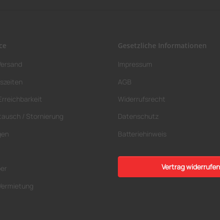
ce
Gesetzliche Informationen
Versand
Impressum
szeiten
AGB
Erreichbarkeit
Widerrufsrecht
tausch / Stornierung
Datenschutz
gen
Batteriehinweis
Vertrag widerrufen
ber
Vermietung