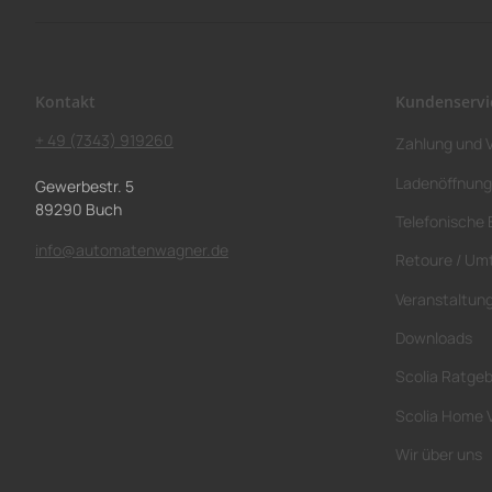
Kontakt
Kundenservi
+ 49 (7343) 919260
Zahlung und 
Ladenöffnung
Gewerbestr. 5
89290 Buch
Telefonische 
info@automatenwagner.de
Retoure / Um
Veranstaltun
Downloads
Scolia Ratge
Scolia Home 
Wir über uns