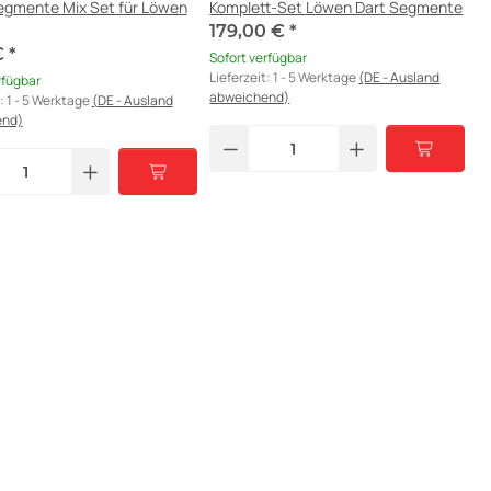
egmente Mix Set für Löwen
Komplett-Set Löwen Dart Segmente
179,00 €
*
€
*
Sofort verfügbar
Lieferzeit:
1 - 5 Werktage
(DE - Ausland
rfügbar
abweichend)
t:
1 - 5 Werktage
(DE - Ausland
end)