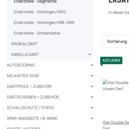
Ersatzteile - Segmente
Ersatzteile - Sonstiges HB10
In dieser K
Ersatzteile - Sonstiges HB8, HB9
Ersatzteile - Drittanbieter
Sortierung
RADIKAL DART
KARELLA DART
AUF LAGER
AUTOSCORING
NEUHEITEN 2026
DARTPFEILE + ZUBEHÖR
DARTSCHEIBEN + ZUBEHÖR
SCHALLSCHUTZ / STATIV
SPAR-ANGEBOTE / B-WARE
10er Double Segmen
Dart
SHIRTS / HOODIES