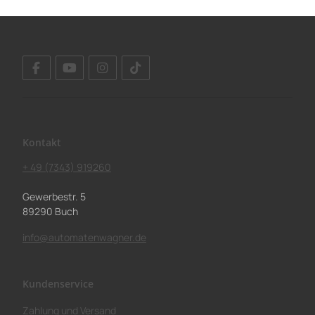
Kontakt
+ 49 (7343) 919260
Gewerbestr. 5
89290 Buch
info@automatenwagner.de
Kundenservice
Zahlung und Versand
Ladenöffnungszeiten
Telefonische Erreichbarkeit
Retoure / Umtausch / Stornierung