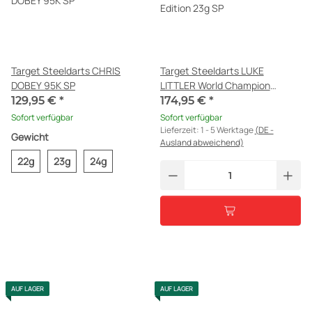
DOBEY 95K SP
LITTLER World Champion
Edition 23g SP
129,95 €
*
174,95 €
*
Sofort verfügbar
Sofort verfügbar
Lieferzeit:
1 - 5 Werktage
(DE -
Gewicht
Ausland abweichend)
22g
23g
24g
AUF LAGER
AUF LAGER