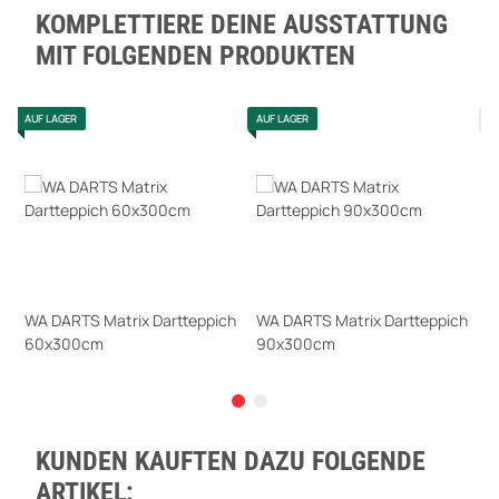
KOMPLETTIERE DEINE AUSSTATTUNG
MIT FOLGENDEN PRODUKTEN
AUF LAGER
AUF LAGER
T
WA DARTS Matrix Dartteppich
WA DARTS Matrix Dartteppich
W
60x300cm
90x300cm
L
1
49,95 €
*
69,95 €
*
6
Sofort verfügbar
Sofort verfügbar
S
KUNDEN KAUFTEN DAZU FOLGENDE
ARTIKEL: