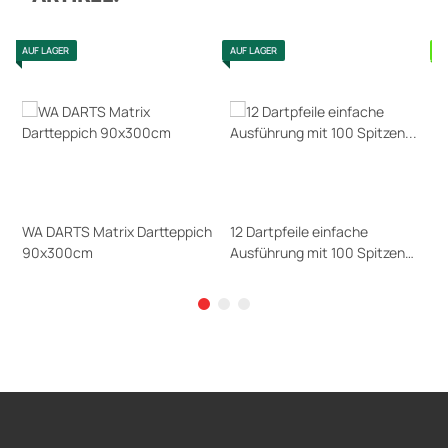
AUF LAGER
AUF LAGER
S
WA DARTS Matrix Dartteppich
12 Dartpfeile einfache
D
ge
90x300cm
Ausführung mit 100 Spitzen
s
2BA Gewinde
69,95 €
*
14,99 €
*
3
Sofort verfügbar
Sofort verfügbar
S