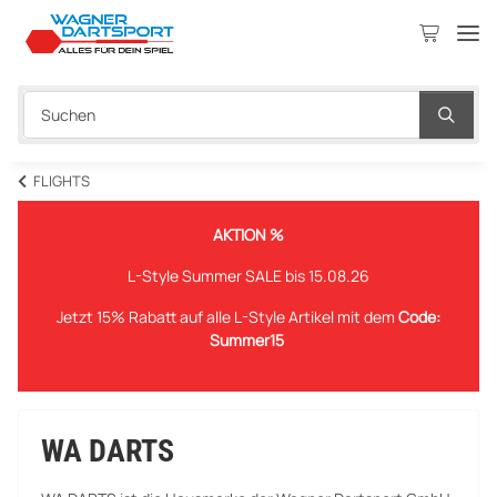
FLIGHTS
AKTION %
L-Style Summer SALE bis 15.08.26
Jetzt 15% Rabatt auf alle L-Style Artikel mit dem
Code:
Summer15
WA DARTS