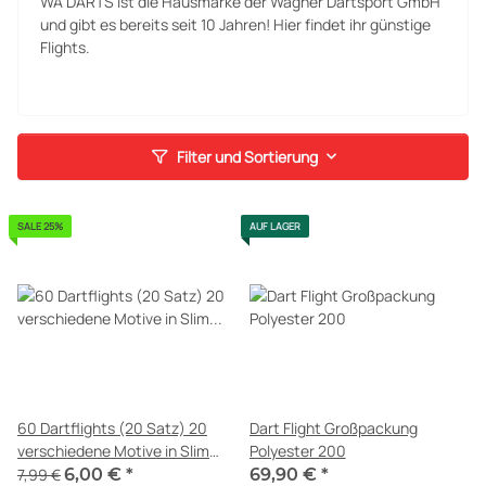
WA DARTS ist die Hausmarke der Wagner Dartsport GmbH
und gibt es bereits seit 10 Jahren! Hier findet ihr günstige
Flights.
Filter und Sortierung
SALE 25%
AUF LAGER
60 Dartflights (20 Satz) 20
Dart Flight Großpackung
verschiedene Motive in Slim
Polyester 200
und Standard-Form
7,99 €
6,00 €
*
69,90 €
*