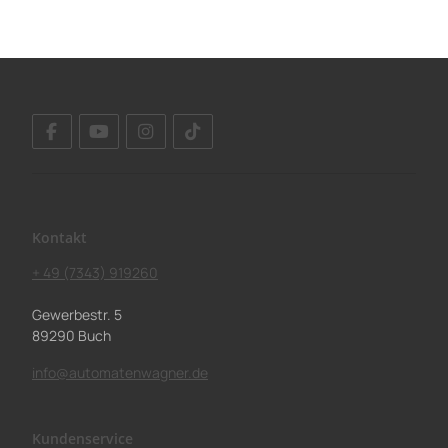
Kontakt
+ 49 (7343) 919260
Gewerbestr. 5
89290 Buch
info@automatenwagner.de
Kundenservice