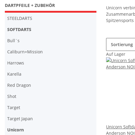
DARTPFEILE + ZUBEHÖR
Unicorn verbi
Zusammenarbei
STEELDARTS
Spitzensports
SOFTDARTS
Bull´s
Sortierung
Caliburn+Mission
Auf Lager
Harrows
Karella
Red Dragon
Shot
Target
Target Japan
Unicorn Softd
Unicorn
Anderson NOI