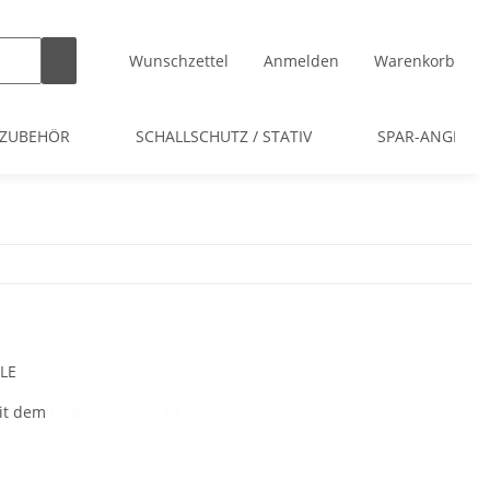
Wunschzettel
Anmelden
Warenkorb
 ZUBEHÖR
SCHALLSCHUTZ / STATIV
SPAR-ANGEBOT
LE
mit dem
Code: Summer15