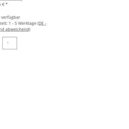
5 €
*
t verfügbar
zeit:
1 - 5 Werktage
(DE -
nd abweichend)