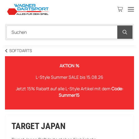
SOFTDARTS
AKTION %
L-Style Summer SALE bis 15.08.26
Jetzt 15% Rabatt auf alle L-Style Artikel mit dem
Code:
Summer15
TARGET JAPAN