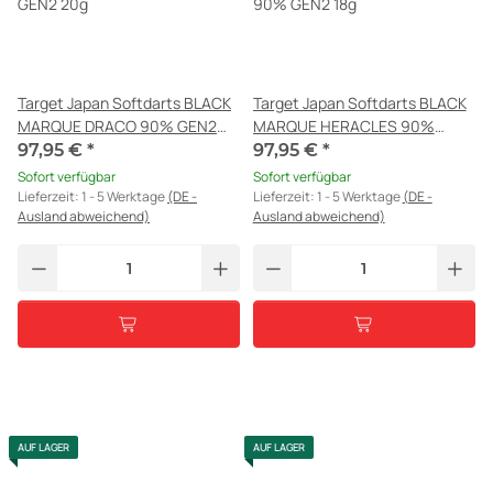
Target Japan Softdarts BLACK
Target Japan Softdarts BLACK
MARQUE DRACO 90% GEN2
MARQUE HERACLES 90%
20g
GEN2 18g
97,95 €
*
97,95 €
*
Sofort verfügbar
Sofort verfügbar
Lieferzeit:
1 - 5 Werktage
(DE -
Lieferzeit:
1 - 5 Werktage
(DE -
Ausland abweichend)
Ausland abweichend)
AUF LAGER
AUF LAGER