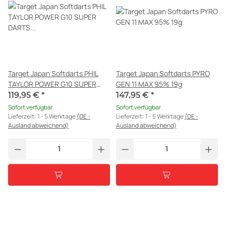
Target Japan Softdarts PHIL
Target Japan Softdarts PYRO
TAYLOR POWER G10 SUPER
GEN 11 MAX 95% 19g
DARTS EDITION 95% 22G
119,95 €
*
147,95 €
*
Sofort verfügbar
Sofort verfügbar
Lieferzeit:
1 - 5 Werktage
(DE -
Lieferzeit:
1 - 5 Werktage
(DE -
Ausland abweichend)
Ausland abweichend)