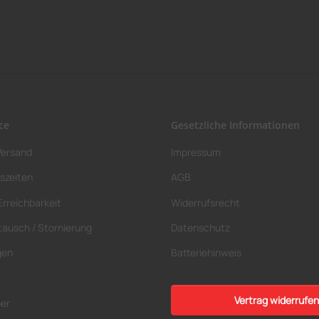
ce
Gesetzliche Informationen
Versand
Impressum
szeiten
AGB
Erreichbarkeit
Widerrufsrecht
tausch / Stornierung
Datenschutz
gen
Batteriehinweis
Vertrag widerrufen
ber