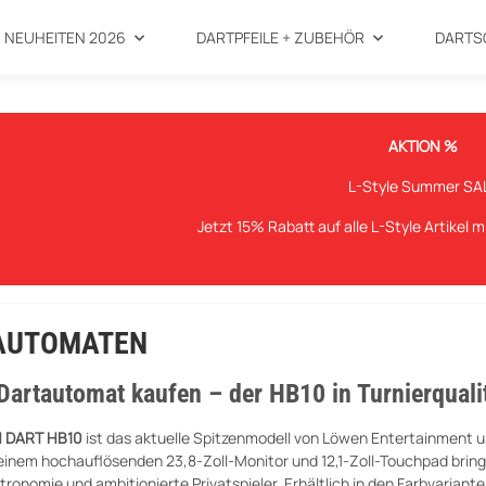
NEUHEITEN 2026
DARTPFEILE + ZUBEHÖR
DARTS
AKTION %
L-Style Summer SA
Jetzt 15% Rabatt auf alle L-Style Artikel 
AUTOMATEN
artautomat kaufen – der HB10 in Turnierquali
 DART HB10
ist das aktuelle Spitzenmodell von Löwen Entertainment un
 einem hochauflösenden 23,8-Zoll-Monitor und 12,1-Zoll-Touchpad bring
tronomie und ambitionierte Privatspieler. Erhältlich in den Farbvariant