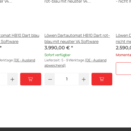
omat HB10 Dart blau
Löwen Dartautomat HB10 Dart rot-
Löwen D
4 Software
blau mit neuster V4 Software
nicht me
*
3.990,00 €
*
2.590
Sofort verfügbar
Momentan
 Werktage
(DE - Ausland
Lieferzeit:
5 - 9 Werktage
(DE - Ausland
abweichend)