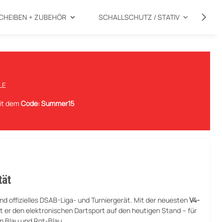
CHEIBEN + ZUBEHÖR
SCHALLSCHUTZ / STATIV
SP
LE
mit dem
Code: Summer15
tät
d offizielles DSAB-Liga- und Turniergerät. Mit der neuesten
V4-
t er den elektronischen Dartsport auf den heutigen Stand – für
en Blau und Rot-Blau.