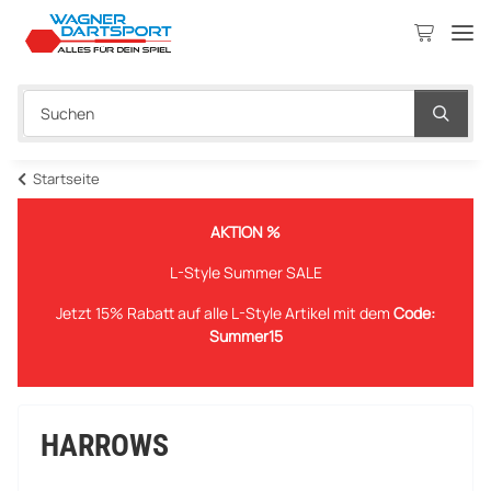
Startseite
AKTION %
L-Style Summer SALE
Jetzt 15% Rabatt auf alle L-Style Artikel mit dem
Code:
Summer15
HARROWS