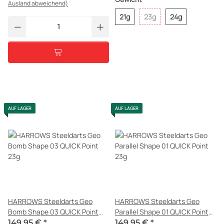
Ausland abweichend)
21g
23g
24g
AUF LAGER
AUF LAGER
HARROWS Steeldarts Geo
HARROWS Steeldarts Geo
Bomb Shape 03 QUICK Point
Parallel Shape 01 QUICK Point
23g
23g
149,95 €
*
149,95 €
*