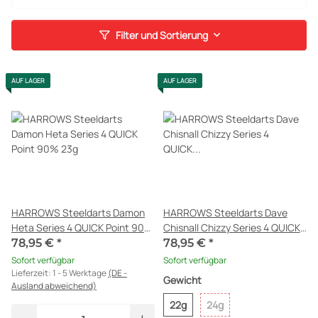
Filter und Sortierung
AUF LAGER
AUF LAGER
HARROWS Steeldarts Damon
HARROWS Steeldarts Dave
Heta Series 4 QUICK Point 90%
Chisnall Chizzy Series 4 QUICK
23g
Point 90%
78,95 €
*
78,95 €
*
Sofort verfügbar
Sofort verfügbar
Lieferzeit:
1 - 5 Werktage
(DE -
Gewicht
Ausland abweichend)
22g
24g