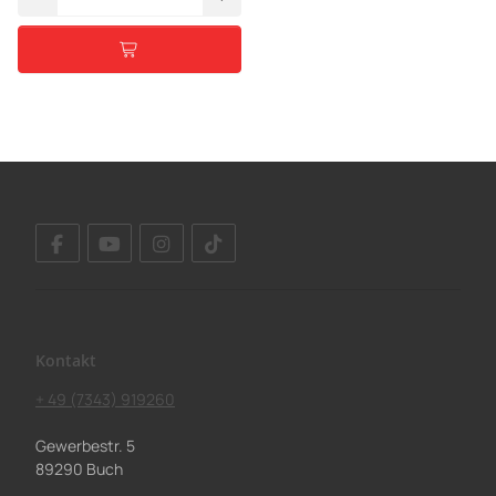
Kontakt
+ 49 (7343) 919260
Gewerbestr. 5
89290 Buch