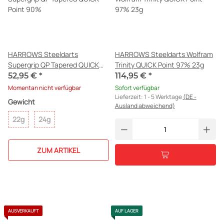
HARROWS Steeldarts
HARROWS Steeldarts Wolfram
Supergrip QP Tapered QUICK
Trinity QUICK Point 97% 23g
Point 90%
52,95 €
*
114,95 €
*
Momentan nicht verfügbar
Sofort verfügbar
Lieferzeit:
1 - 5 Werktage
(DE -
Gewicht
Ausland abweichend)
22g
24g
ZUM ARTIKEL
AUSVERKAUFT
AUF LAGER