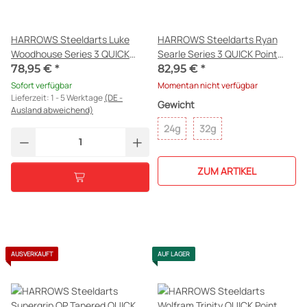
HARROWS Steeldarts Luke
HARROWS Steeldarts Ryan
Woodhouse Series 3 QUICK
Searle Series 3 QUICK Point
Point 90% 23g
90%
78,95 €
*
82,95 €
*
Sofort verfügbar
Momentan nicht verfügbar
Lieferzeit:
1 - 5 Werktage
(DE -
Gewicht
Ausland abweichend)
24g
32g
ZUM ARTIKEL
AUSVERKAUFT
AUF LAGER