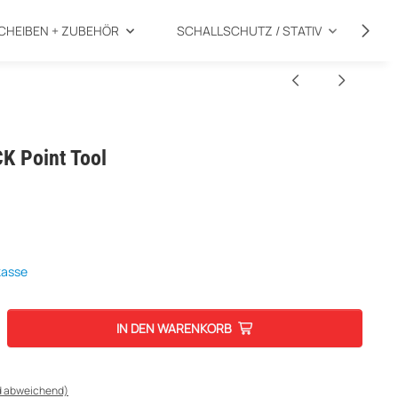
CHEIBEN + ZUBEHÖR
SCHALLSCHUTZ / STATIV
SP
 Point Tool
kasse
IN DEN WARENKORB
d abweichend)