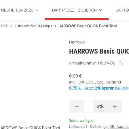
NEUHEITEN 2026
DARTPFEILE + ZUBEHÖR
DARTS
LTIPS
Zubehör für Steeltips
HARROWS Basic QUICK Point Tool
Harrows
HARROWS Basic QUICK
Artikelnummer:
H907400
6,90 €
inkl. 19% USt. , zzgl.
Versand
6,76
€ - Jetzt
2% sparen
bei Vor
Stk
Sofort verfügbar
Loading...
Lieferzeit:
1 - 5 Werktage
(DE - Auslan