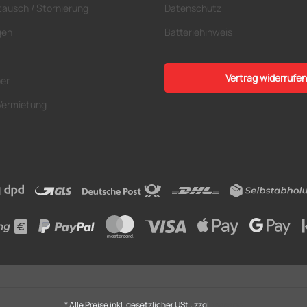
tausch / Stornierung
Datenschutz
gen
Batteriehinweis
Vertrag widerrufen
ber
Vermietung
* Alle Preise inkl. gesetzlicher USt., zzgl.
Versand