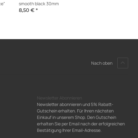
ce"
smooth black 30mm
8,50 €
*
Sofort verfügbar
Nach oben
Newsletter Abonnieren
Newsletter abonnieren und 5% Rabatt-
Gutschein erhalten. Für Ihren nächsten
Einkauf in unserem Shop. Den Gutschein
erhalten Sie per Email nach der erfolgreichen
Bestätigung Ihrer Email-Adresse.