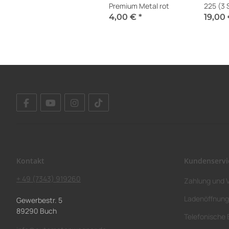
Premium Metal rot
225 (3 
4,00 €
*
19,00
Sofort verfügbar
Sofort v
Kontakt
Kundenservi
+ 49 (7343) 919260
Zahlung und 
Ladenöffnung
Gewerbestr. 5
89290 Buch
Telefonische 