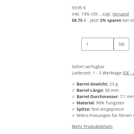
59,95 €
inkl. 19% USt. , zzgl.
Versand
58,75
€ - Jetzt
2% sparen
bei V
Stk
Sofort verfügbar
Lieferzeit:
1 - 5 Werktage
(DE -
✓
Barrel-Gewicht:
23 g
✓
Barrel-Länge:
50 mm
✓
Barrel-Durchmesser:
7,1 m
✓
Material:
90% Tungsten
✓
Spitze:
fest eingepresst
✓ Mikro-Fräsungen für feinen 
Mehr Produktdetails