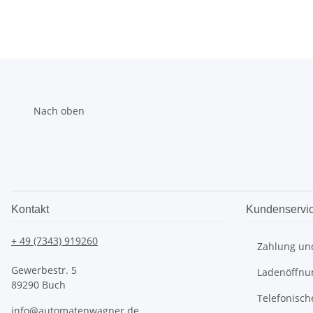
Nach oben
Kontakt
Kundenservi
+ 49 (7343) 919260
Zahlung un
Gewerbestr. 5
Ladenöffnu
89290 Buch
Telefonisch
info@automatenwagner.de