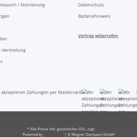
mtausch / Stornierung
Datenschutz
ungen
Batteriehinweis
Vertrag widerrufen
eber
e Vermietung
ns
* Alle Preise inkl. gesetzlicher USt., zzgl.
Versand
Powered by
cartodesign
| © Wagner Dartsport GmbH