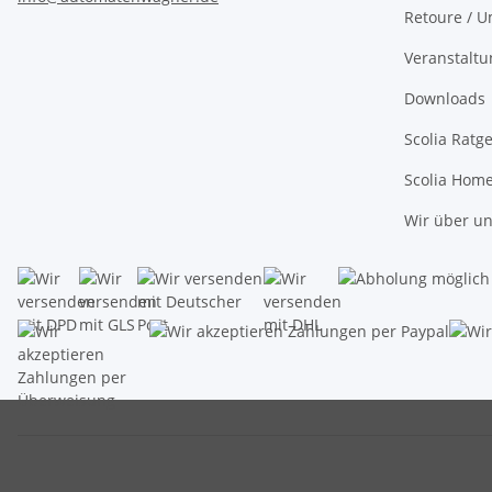
Retoure / U
Veranstalt
Downloads
Scolia Ratg
Scolia Hom
Wir über u