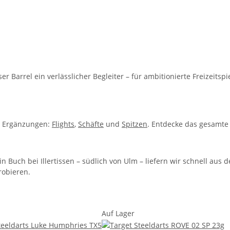
Barrel ein verlässlicher Begleiter – für ambitionierte Freizeitspi
en Ergänzungen:
Flights
,
Schäfte
und
Spitzen
. Entdecke das gesamt
 Buch bei Illertissen – südlich von Ulm – liefern wir schnell au
robieren.
Auf Lager