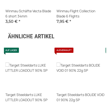
Winmau Schäfte Vecta Blade
Winmau Flight Collection
6 short 34mm
Blade 6 Flights
3,50 €
*
7,95 €
*
Sofort verfügbar
Sofort verfügbar
ÄHNLICHE ARTIKEL
AUF LAGER
AUSVERKAUFT
A
Target Steeldarts LUKE
Target Steeldarts BOLIDE VOID
B
LITTLER LOADOUT 90% SP
01 90% 22g SP
M
64,95 €
*
69,95 €
*
6