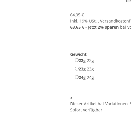
64,95 €
inkl. 19% USt. ,
Versandkostenf
63,65
€ - Jetzt
2% sparen
bei V
Gewicht
22g
22g
23g
23g
24g
24g
x
Dieser Artikel hat Variationen.
Sofort verfügbar