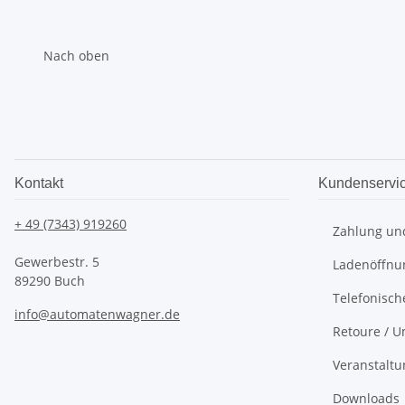
Nach oben
Kontakt
Kundenservi
+ 49 (7343) 919260
Zahlung un
Gewerbestr. 5
Ladenöffnu
89290 Buch
Telefonisch
info@automatenwagner.de
Retoure / U
Veranstalt
Downloads