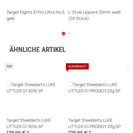
Target Flights ID Pro.Ultra No.6
L-Style Lippoint 25mm weiß
T
gelb
(50 Stück)
L
1,50 €
*
5,50 €
*
2
Sofort verfügbar
Sofort verfügbar
M
ÄHNLICHE ARTIKEL
TOP
AUSVERKAUFT
T
Target Steeldarts LUKE
Target Steeldarts LUKE
T
LITTLER G1 90% SP
LITTLER G1 PRODIGY 23g SP
L
E
129,95 €
*
179,95 €
*
1