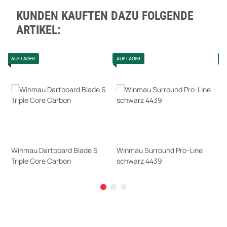
KUNDEN KAUFTEN DAZU FOLGENDE
ARTIKEL:
AUF LAGER
AUF LAGER
A
Winmau Dartboard Blade 6
Winmau Surround Pro-Line
W
Triple Core Carbon
schwarz 4439
s
110,00 €
*
56,00 €
*
5
Sofort verfügbar
Sofort verfügbar
S