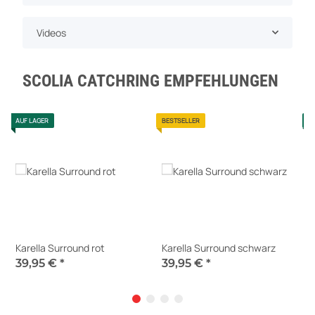
Videos
SCOLIA CATCHRING EMPFEHLUNGEN
AUF LAGER
BESTSELLER
A
Karella Surround rot
Karella Surround schwarz
W
39,95 €
*
39,95 €
*
5
Sofort verfügbar
Sofort verfügbar
S