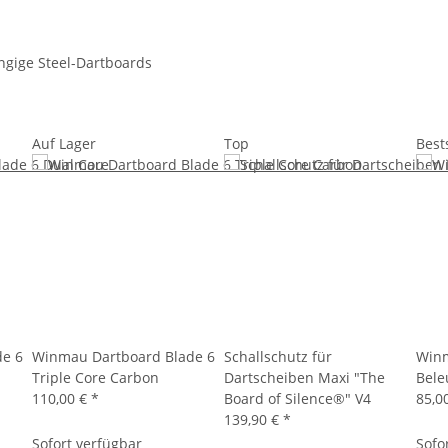
ngige Steel-Dartboards
Auf Lager
Top
Best
de 6
Winmau Dartboard Blade 6
Schallschutz für
Winm
Triple Core Carbon
Dartscheiben Maxi "The
Bele
110,00 €
*
Board of Silence®" V4
85,0
139,90 €
*
Sofort verfügbar
Sofo