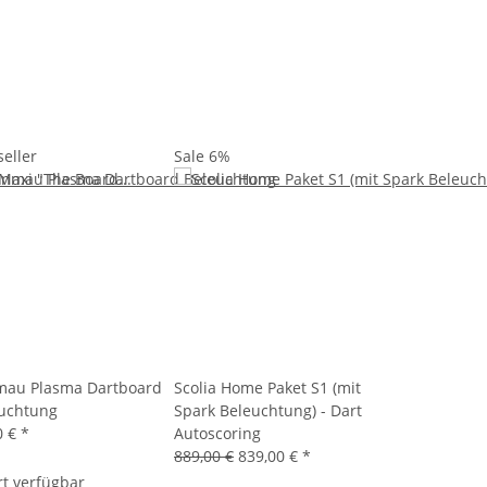
seller
Sale 6%
au Plasma Dartboard
Scolia Home Paket S1 (mit
uchtung
Spark Beleuchtung) - Dart
0 €
*
Autoscoring
889,00 €
839,00 €
*
rt verfügbar