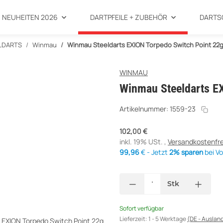
NEUHEITEN 2026
DARTPFEILE + ZUBEHÖR
DARTS
LDARTS
Winmau
Winmau Steeldarts EXION Torpedo Switch Point 22
WINMAU
Winmau Steeldarts EX
Artikelnummer:
1559-23
102,00 €
inkl. 19% USt. ,
Versandkostenfre
99,96
€ - Jetzt
2% sparen
bei V
Stk
Sofort verfügbar
Lieferzeit:
1 - 5 Werktage
(DE - Auslan