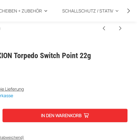
CHEIBEN + ZUBEHÖR
SCHALLSCHUTZ / STATIV
SP
g
ION Torpedo Switch Point 22g
ie Lieferung
orkasse
IN DEN WARENKORB
d abweichend)