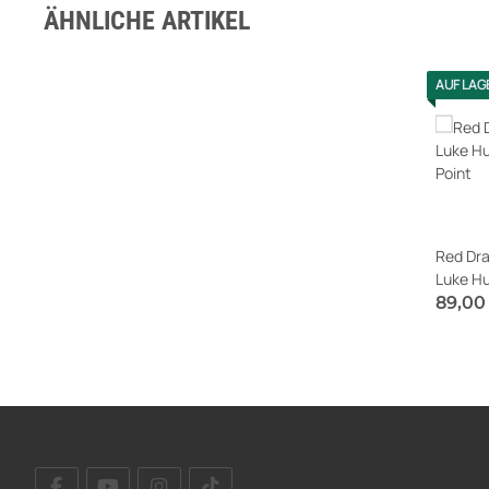
ÄHNLICHE ARTIKEL
AUF LAG
Red Dra
Luke Hu
Point
89,00
Sofort v