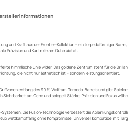
erstellerinformationen
g und Kraft aus der Frontier-Kollektion – ein torpedoförmiger Barrel, i
le Präzision und Kontrolle am Oche bietet.
fekte himmlische Linie wider. Das goldene Zentrum steht für die Brill
chtung, die nicht nur ästhetisch ist – sondern leistungsorientiert.
 Griffzonen entlang des 90 % Wolfram-Torpedo-Barrels und gibt Spieler
h Sichtbarkeit am Oche und spiegelt Stärke, Präzision und Fokus währ
-Systemen. Die Fusion-Technologie verbessert die Ablenkungskontrolle
Setup wettkampffähig ohne Kompromisse. Universell kompatibel mit Targ