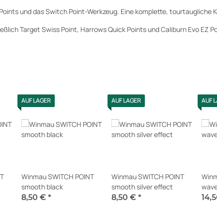
Points und das Switch Point-Werkzeug. Eine komplette, tourtaugliche Ko
eßlich Target Swiss Point, Harrows Quick Points und Caliburn Evo EZ P
AUF LAGER
AUF LAGER
AUF 
T
Winmau SWITCH POINT
Winmau SWITCH POINT
Winm
smooth black
smooth silver effect
wave
8,50 €
*
8,50 €
*
14,
Sofort verfügbar
Sofort verfügbar
Sofor