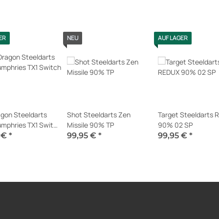
ER
NEU
AUF LAGER
gon Steeldarts
Shot Steeldarts Zen
Target Steeldarts 
mphries TX1 Switch
Missile 90% TP
90% 02 SP
 €
*
99,95 €
*
99,95 €
*
erfügbar
Sofort verfügbar
Sofort verfügbar