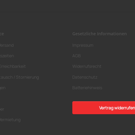
ce
Gesetzliche Informationen
Versand
Impressum
szeiten
AGB
Erreichbarkeit
Widerrufsrecht
tausch / Stornierung
Datenschutz
gen
Batteriehinweis
Vertrag widerrufen
ber
Vermietung