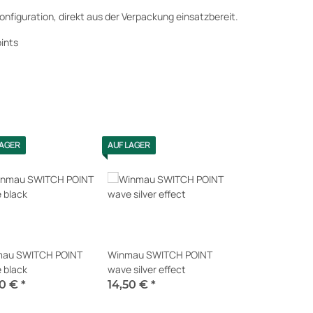
nfiguration, direkt aus der Verpackung einsatzbereit.
oints
LAGER
AUF LAGER
au SWITCH POINT
Winmau SWITCH POINT
 black
wave silver effect
50 €
*
14,50 €
*
t verfügbar
Sofort verfügbar