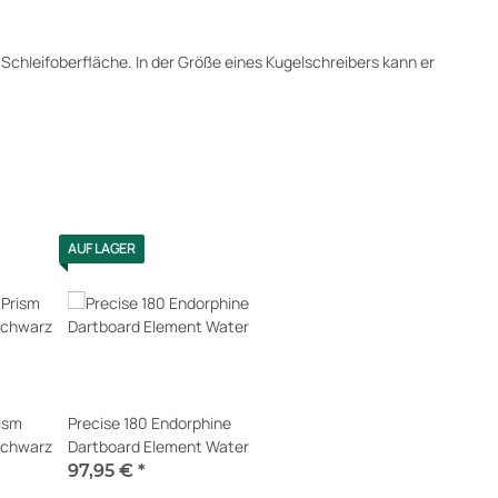
chleifoberfläche. In der Größe eines Kugelschreibers kann er
AUF LAGER
ism
Precise 180 Endorphine
schwarz
Dartboard Element Water
97,95 €
*
Sofort verfügbar