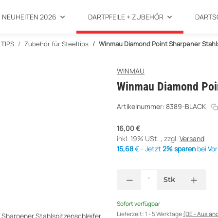
NEUHEITEN 2026
DARTPFEILE + ZUBEHÖR
DARTS
LTIPS
Zubehör für Steeltips
Winmau Diamond Point Sharpener Stahls
WINMAU
Winmau Diamond Point
Artikelnummer:
8389-BLACK
16,00 €
inkl. 19% USt. , zzgl.
Versand
15,68
€ - Jetzt
2% sparen
bei Vo
Stk
Sofort verfügbar
Lieferzeit:
1 - 5 Werktage
(DE - Auslan