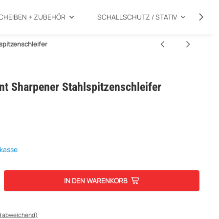
CHEIBEN + ZUBEHÖR
SCHALLSCHUTZ / STATIV
SP
pitzenschleifer
 Sharpener Stahlspitzenschleifer
rkasse
IN DEN WARENKORB
d abweichend)