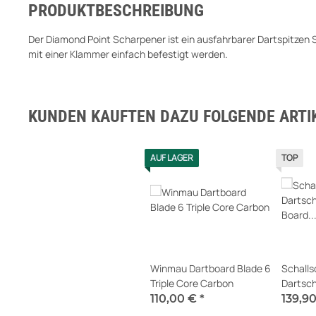
PRODUKTBESCHREIBUNG
Der Diamond Point Scharpener ist ein ausfahrbarer Dartspitzen 
mit einer Klammer einfach befestigt werden.
KUNDEN KAUFTEN DAZU FOLGENDE ARTIK
AUF LAGER
TOP
Winmau Dartboard Blade 6
Schalls
Triple Core Carbon
Dartsch
Board o
110,00 €
*
139,9
Sofort verfügbar
sofort v