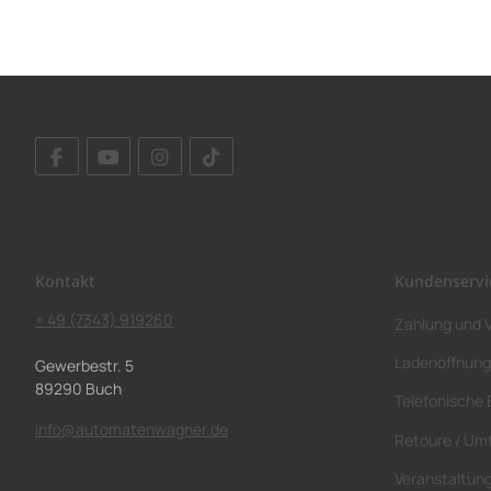
Kontakt
Kundenservi
+ 49 (7343) 919260
Zahlung und 
Ladenöffnung
Gewerbestr. 5
89290 Buch
Telefonische 
info@automatenwagner.de
Retoure / Um
Veranstaltun