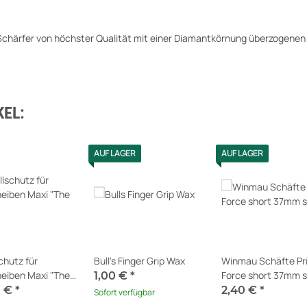
Schärfer von höchster Qualität mit einer Diamantkörnung überzogenen S
EL:
AUF LAGER
AUF LAGER
chutz für
Bull's Finger Grip Wax
Winmau Schäfte Pr
eiben Maxi "The
Force short 37mm 
1,00 €
*
f Silence®" V4
0 €
*
2,40 €
*
Sofort verfügbar
erfügbar
Sofort verfügbar