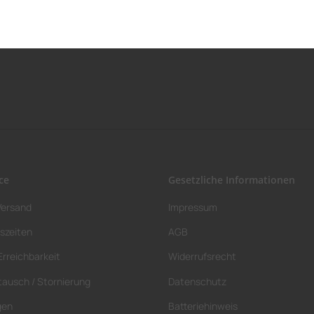
ce
Gesetzliche Informationen
Versand
Impressum
szeiten
AGB
Erreichbarkeit
Widerrufsrecht
tausch / Stornierung
Datenschutz
gen
Batteriehinweis