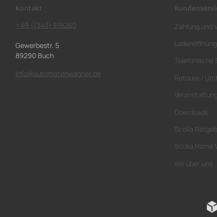
Kontakt
Kundenservi
+ 49 (7343) 919260
Zahlung und 
Ladenöffnung
Gewerbestr. 5
89290 Buch
Telefonische 
info@automatenwagner.de
Retoure / Um
Veranstaltun
Downloads
Scolia Ratge
Scolia Home 
Wir über uns