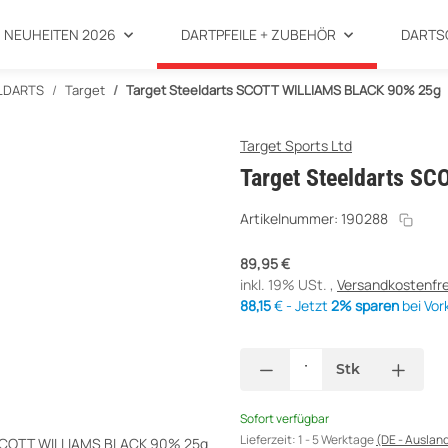
NEUHEITEN 2026
DARTPFEILE + ZUBEHÖR
DARTS
LDARTS
Target
Target Steeldarts SCOTT WILLIAMS BLACK 90% 25g
Target Sports Ltd
Target Steeldarts S
Artikelnummer:
190288
89,95 €
inkl. 19% USt. ,
Versandkostenfre
88,15
€ - Jetzt
2% sparen
bei Vor
Stk
Sofort verfügbar
Lieferzeit:
1 - 5 Werktage
(DE - Auslan