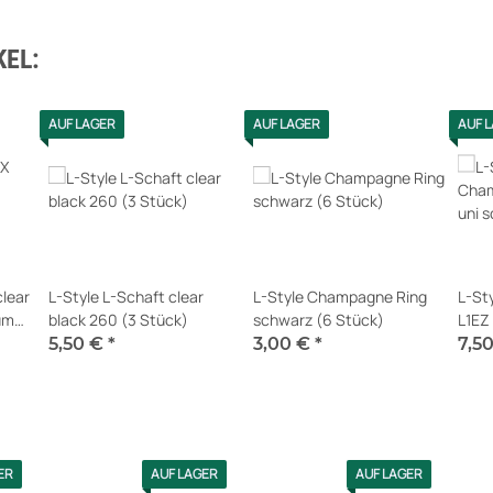
EL:
AUF LAGER
AUF LAGER
AUF 
clear
L-Style L-Schaft clear
L-Style Champagne Ring
L-St
um
black 260 (3 Stück)
schwarz (6 Stück)
L1EZ
5,50 €
*
3,00 €
*
7,5
Sofort verfügbar
Sofort verfügbar
Sofor
ER
AUF LAGER
AUF LAGER