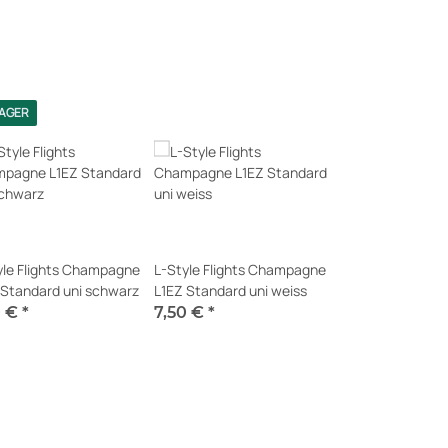
LAGER
yle Flights Champagne
L-Style Flights Champagne
 Standard uni schwarz
L1EZ Standard uni weiss
0 €
*
7,50 €
*
t verfügbar
Momentan nicht verfügbar