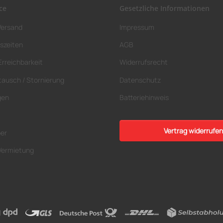
ce
Gesetzliche Informationen
Versand
Impressum
szeiten
AGB
Erreichbarkeit
Widerrufsrecht
tausch / Stornierung
Datenschutz
gen
Batteriehinweis
Vertrag widerrufen
ber
Vermietung