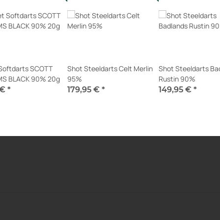
 Softdarts SCOTT
Shot Steeldarts Celt Merlin
Shot Steeldarts Ba
MS BLACK 90% 20g
95%
Rustin 90%
 €
*
179,95 €
*
149,95 €
*
erfügbar
Sofort verfügbar
Sofort verfügbar