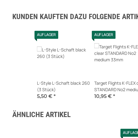
KUNDEN KAUFTEN DAZU FOLGENDE ARTIK
AUF LAGER
AUF LAGER
L-Style L-Schaft black 260
Target Flights K-FLEX 
(3 Stück)
STANDARD No2 medi
33mm
5,50 €
*
10,95 €
*
Sofort verfügbar
Sofort verfügbar
ÄHNLICHE ARTIKEL
AUF LAG