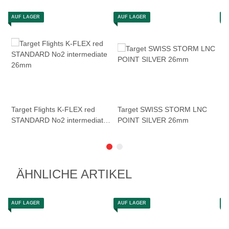
AUF LAGER
AUF LAGER
A
Target Flights K-FLEX red
Target SWISS STORM LNC
T
STANDARD No2 intermediate
POINT SILVER 26mm
P
26mm
10,95 €
*
14,95 €
*
1
Sofort verfügbar
Sofort verfügbar
S
ÄHNLICHE ARTIKEL
AUF LAGER
AUF LAGER
A