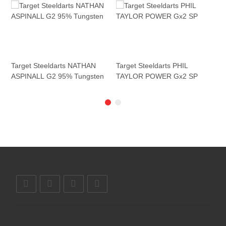
Target Steeldarts NATHAN
Target Steeldarts PHIL
T
ASPINALL G2 95% Tungsten
TAYLOR POWER Gx2 SP
T
114,95 €
*
179,95 €
*
9
1
Sofort verfügbar
Sofort verfügbar
S