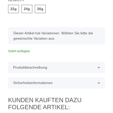
GEWICHT
22g
24g
26g
22g
24g
26g
x
Dieser Artikel hat Variationen. Wählen Sie bitte die
gewünschte Variation aus.
Sofort verfügbar
Produktbeschreibung
Sicherheitsinformationen
KUNDEN KAUFTEN DAZU
FOLGENDE ARTIKEL: