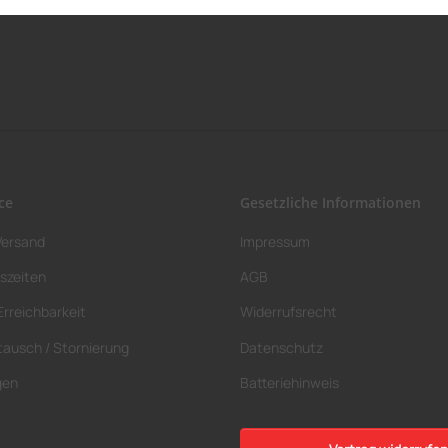
ce
Gesetzliche Informationen
Versand
Impressum
szeiten
AGB
Erreichbarkeit
Widerrufsrecht
tausch / Stornierung
Datenschutz
gen
Batteriehinweis