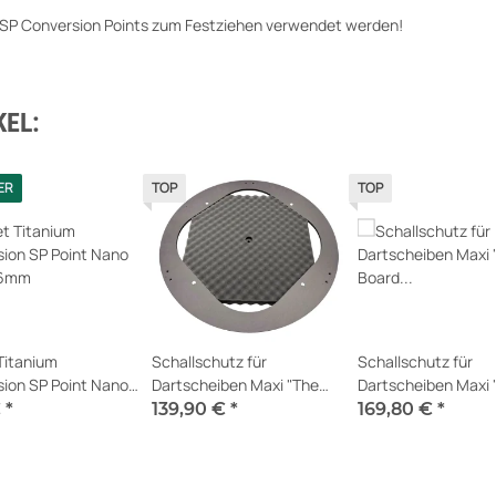
um SP Conversion Points zum Festziehen verwendet werden!
EL:
ER
TOP
TOP
Titanium
Schallschutz für
Schallschutz für
ion SP Point Nano
Dartscheiben Maxi "The
Dartscheiben Maxi 
26mm
Board of Silence®" V4
Board of Silence®" 
€
*
139,90 €
*
169,80 €
*
Erweiterung für Sco
erfügbar
sofort verfügbar
sofort verfügbar
Home 2