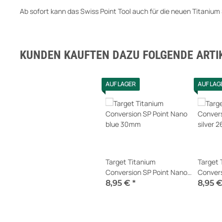
Ab sofort kann das Swiss Point Tool auch für die neuen Titani
KUNDEN KAUFTEN DAZU FOLGENDE ARTIK
AUF LAGER
AUF LAG
Target Titanium
Target 
Conversion SP Point Nano
Convers
blue 30mm
silver 
8,95 €
*
8,95 
Sofort verfügbar
Sofort v