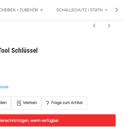
CHEIBEN + ZUBEHÖR
SCHALLSCHUTZ / STATIV
SP
ool Schlüssel
kasse
ilen
Merken
Frage zum Artikel
Benachrichtigen, wenn verfügbar