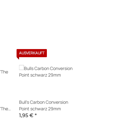
AUSVERKAUFT
Bull's Carbon Conversion
"The
Point schwarz 29mm
V4 +
1,95 €
*
lia
Momentan nicht verfügbar