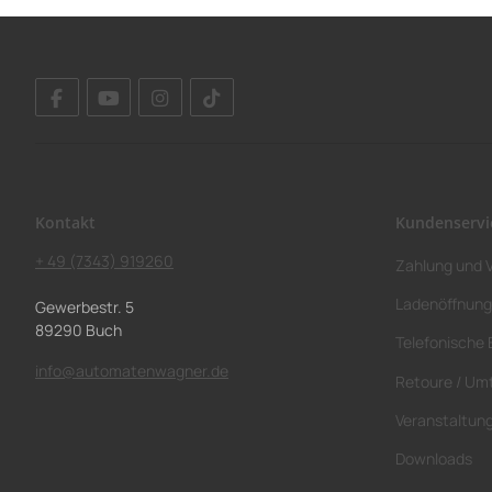
Kontakt
Kundenservi
+ 49 (7343) 919260
Zahlung und 
Ladenöffnung
Gewerbestr. 5
89290 Buch
Telefonische 
info@automatenwagner.de
Retoure / Um
Veranstaltun
Downloads