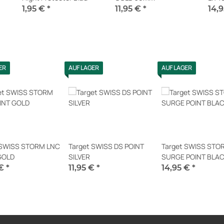
No6 
1,95 €
*
11,95 €
*
14,
Sofort verfügbar
Sofort verfügbar
Sofor
ER
AUF LAGER
AUF LAGER
 SWISS STORM LNC
Target SWISS DS POINT
Target SWISS STO
GOLD
SILVER
SURGE POINT BLA
 €
*
11,95 €
*
14,95 €
*
erfügbar
Sofort verfügbar
Sofort verfügbar