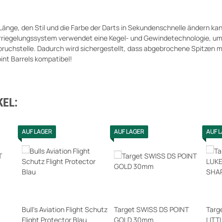
 Länge, den Stil und die Farbe der Darts in Sekundenschnelle ändern ka
riegelungssystem verwendet eine Kegel- und Gewindetechnologie, um si
lbruchstelle. Dadurch wird sichergestellt, dass abgebrochene Spitzen
int Barrels kompatibel!
EL:
AUF LAGER
AUF LAGER
AUF 
Bull's Aviation Flight Schutz
Target SWISS DS POINT
Targ
Flight Protector Blau
GOLD 30mm
LITT