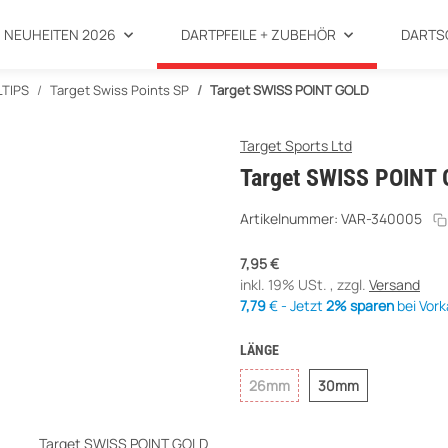
NEUHEITEN 2026
DARTPFEILE + ZUBEHÖR
DARTS
LTIPS
Target Swiss Points SP
Target SWISS POINT GOLD
Target Sports Ltd
Target SWISS POINT
Artikelnummer:
VAR-340005
7,95 €
inkl. 19% USt. , zzgl.
Versand
7,79
€ - Jetzt
2% sparen
bei Vor
LÄNGE
26mm
30mm
26mm
30mm