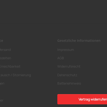
ce
Gesetzliche Informationen
Versand
Impressum
szeiten
AGB
Erreichbarkeit
Widerrufsrecht
tausch / Stornierung
Datenschutz
gen
Batteriehinweis
Vertrag widerrufen
ber