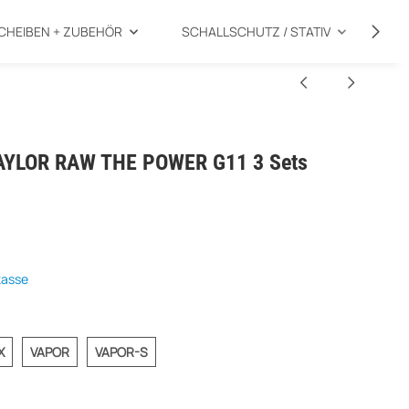
CHEIBEN + ZUBEHÖR
SCHALLSCHUTZ / STATIV
SP
 TAYLOR RAW THE POWER G11 3 Sets
kasse
TEN-X
VAPOR
VAPOR-S
X
VAPOR
VAPOR-S