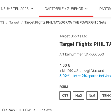
NEUHEITEN 2026
DARTPFEILE + ZUBEHÖR
DARTS
HTS
Target
Target Flights PHIL TAYLOR RAW THE POWER G11 3 Sets
Target Sports Ltd
Target Flights PHIL
Artikelnummer:
VAR-337630
4,00 €
inkl. 19% USt. , zzgl.
Versand
3,92
€ - Jetzt
2% sparen
bei Vor
FORM
KITE
No2
No6
KITE
No2
No6
TEN-