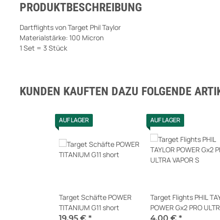
PRODUKTBESCHREIBUNG
Dartflights von Target Phil Taylor
Materialstärke: 100 Micron
1 Set = 3 Stück
KUNDEN KAUFTEN DAZU FOLGENDE ARTIK
AUF LAGER
AUF LAGER
Target Schäfte POWER
Target Flights PHIL T
TITANIUM G11 short
POWER Gx2 PRO ULTRA
VAPOR S
19,95 €
*
4,00 €
*