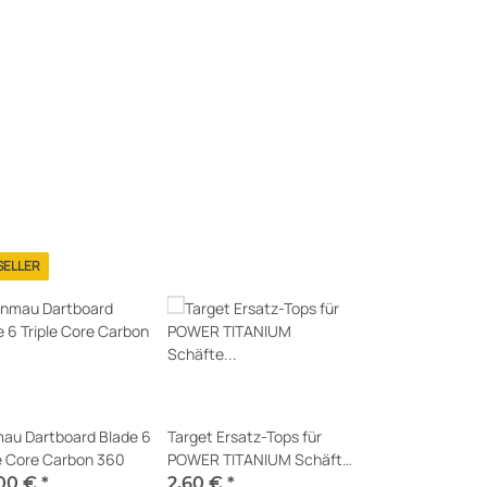
SELLER
au Dartboard Blade 6
Target Ersatz-Tops für
le Core Carbon 360
POWER TITANIUM Schäfte
ab G2 schwarz
,00 €
*
2,60 €
*