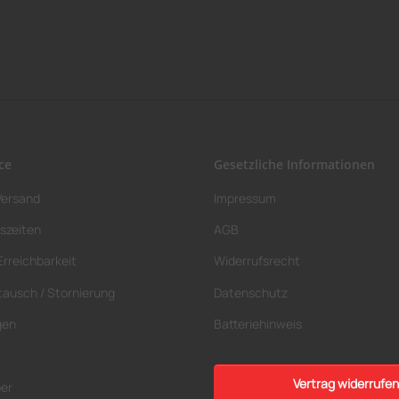
ce
Gesetzliche Informationen
Versand
Impressum
szeiten
AGB
Erreichbarkeit
Widerrufsrecht
tausch / Stornierung
Datenschutz
gen
Batteriehinweis
Vertrag widerrufen
ber