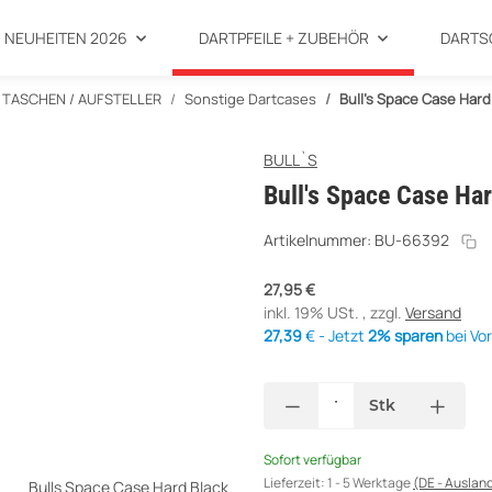
NEUHEITEN 2026
DARTPFEILE + ZUBEHÖR
DARTS
 TASCHEN / AUFSTELLER
Sonstige Dartcases
Bull's Space Case Hard
BULL`S
Bull's Space Case Ha
Artikelnummer:
BU-66392
27,95 €
inkl. 19% USt. , zzgl.
Versand
27,39
€ - Jetzt
2% sparen
bei Vo
Stk
Sofort verfügbar
Lieferzeit:
1 - 5 Werktage
(DE - Auslan