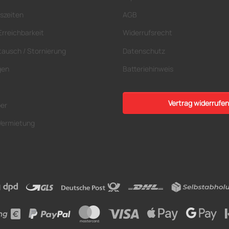
szeiten
AGB
Erreichbarkeit
Widerrufsrecht
tausch / Stornierung
Datenschutz
gen
Batteriehinweis
Vertrag widerrufen
ber
Vermietung