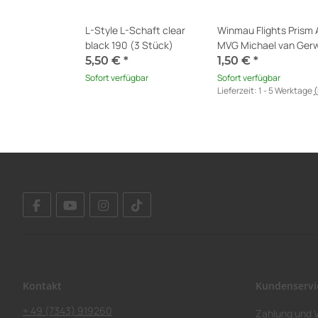
L-Style L-Schaft clear
Winmau Flights Prism 
black 190 (3 Stück)
MVG Michael van Ger
5,50 €
*
1,50 €
*
Sofort verfügbar
Sofort verfügbar
Lieferzeit:
1 - 5 Werktage
(
Ausland abweichend)
Kontakt
Kundenservi
+ 49 (7343) 919260
Zahlung und 