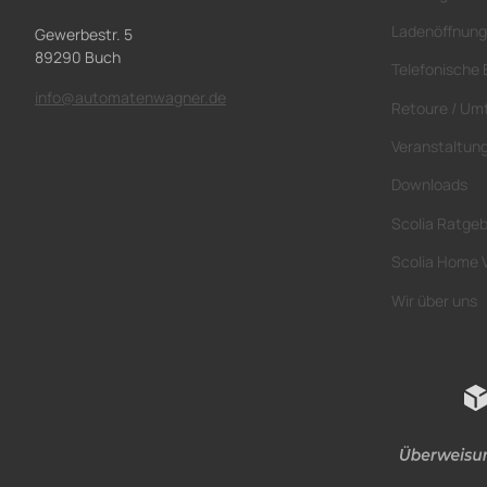
Ladenöffnung
Gewerbestr. 5
89290 Buch
Telefonische 
info@automatenwagner.de
Retoure / Um
Veranstaltun
Downloads
Scolia Ratge
Scolia Home 
Wir über uns