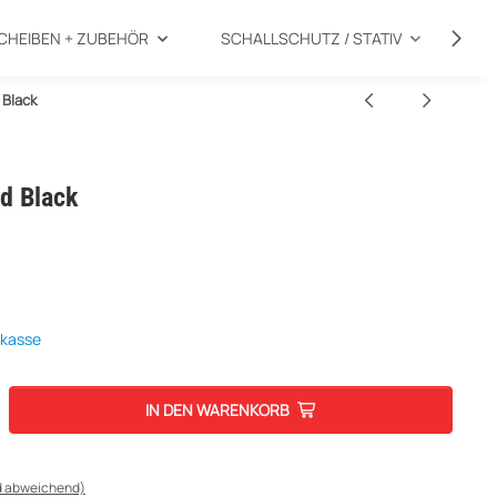
CHEIBEN + ZUBEHÖR
SCHALLSCHUTZ / STATIV
SP
 Black
rd Black
rkasse
IN DEN WARENKORB
d abweichend)