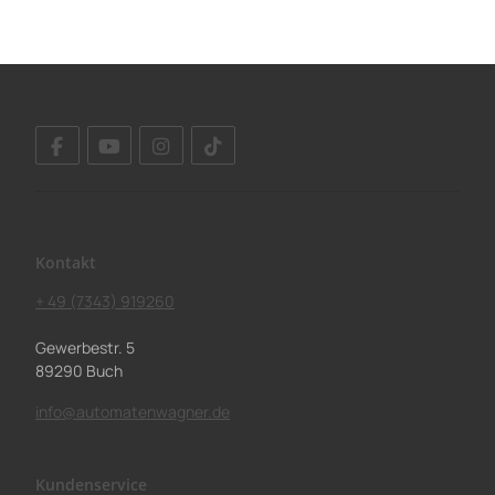
Kontakt
+ 49 (7343) 919260
Gewerbestr. 5
89290 Buch
info@automatenwagner.de
Kundenservice