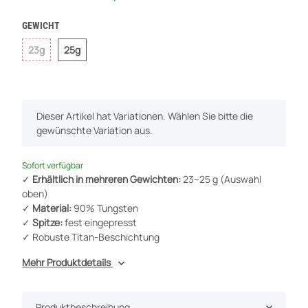
GEWICHT
23g
25g
23g
25g
x
Dieser Artikel hat Variationen. Wählen Sie bitte die
gewünschte Variation aus.
Sofort verfügbar
✓
Erhältlich in mehreren Gewichten:
23–25 g (Auswahl
oben)
✓
Material:
90% Tungsten
✓
Spitze:
fest eingepresst
✓ Robuste Titan-Beschichtung
Mehr Produktdetails
Produktbeschreibung