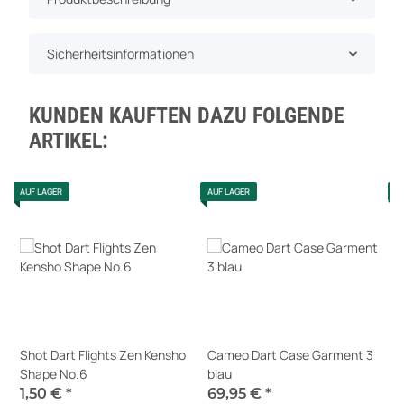
Sicherheitsinformationen
KUNDEN KAUFTEN DAZU FOLGENDE
ARTIKEL:
AUF LAGER
AUF LAGER
A
t
Shot Dart Flights Zen Kensho
Cameo Dart Case Garment 3
E
Shape No.6
blau
1
1,50 €
*
69,95 €
*
S