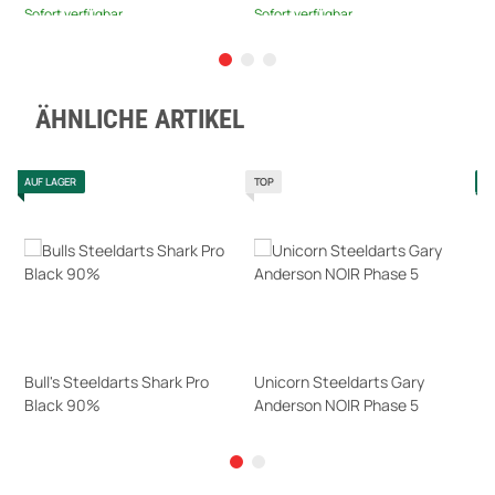
Sofort verfügbar
Sofort verfügbar
Lieferzeit:
1 - 5 Werktage
(DE -
Ausland abweichend)
ÄHNLICHE ARTIKEL
AUF LAGER
TOP
A
Bull's Steeldarts Shark Pro
Unicorn Steeldarts Gary
B
n
Black 90%
Anderson NOIR Phase 5
S
2
97,95 €
*
135,95 €
*
8
Sofort verfügbar
Sofort verfügbar
S