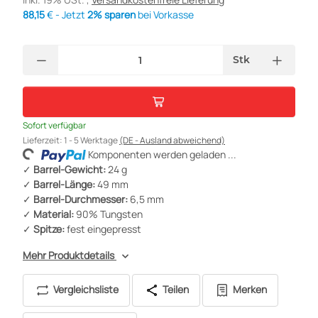
88,15
€ - Jetzt
2% sparen
bei Vorkasse
Stk
Sofort verfügbar
Lieferzeit:
1 - 5 Werktage
(DE - Ausland abweichend)
ading...
Komponenten werden geladen ...
✓
Barrel-Gewicht:
24 g
✓
Barrel-Länge:
49 mm
✓
Barrel-Durchmesser:
6,5 mm
✓
Material:
90% Tungsten
✓
Spitze:
fest eingepresst
Mehr Produktdetails
Vergleichsliste
Teilen
Merken