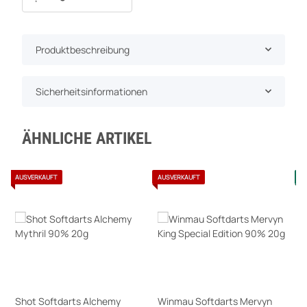
Produktbeschreibung
Sicherheitsinformationen
ÄHNLICHE ARTIKEL
AUSVERKAUFT
AUSVERKAUFT
A
Shot Softdarts Alchemy
Winmau Softdarts Mervyn
S