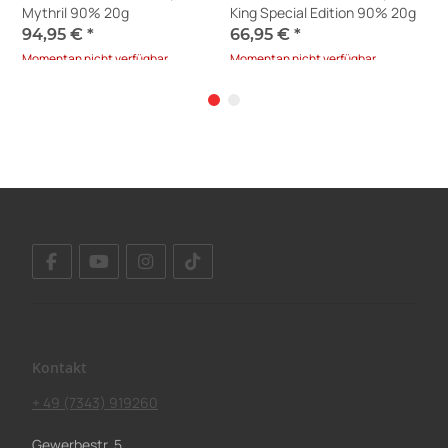
Mythril 90% 20g
King Special Edition 90% 20g
S
94,95 €
*
66,95 €
*
1
Momentan nicht verfügbar
Momentan nicht verfügbar
S
L
A
Kontakt
+ 49 (7343) 919260
Gewerbestr. 5