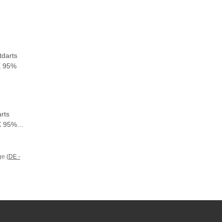
rts
X 95%
age
(DE -