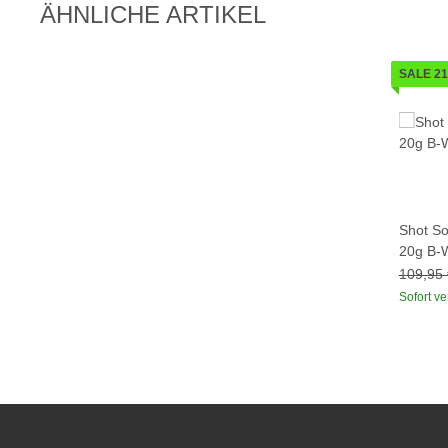
ÄHNLICHE ARTIKEL
SALE 2
Shot So
20g B-
109,95 
Sofort ve