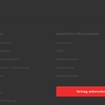
ce
Gesetzliche Informationen
Versand
Impressum
szeiten
AGB
Erreichbarkeit
Widerrufsrecht
ausch / Stornierung
Datenschutz
gen
Batteriehinweis
Vertrag widerrufe
er
Vermietung