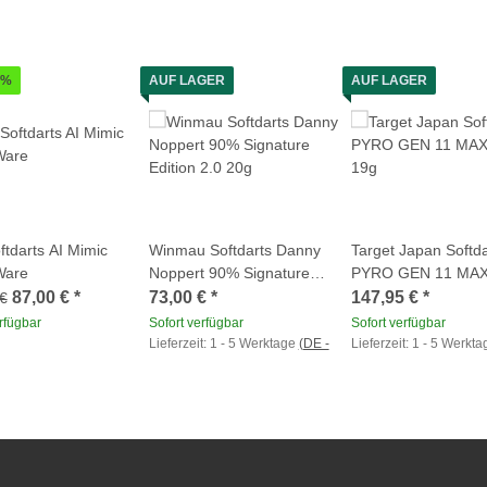
1%
AUF LAGER
AUF LAGER
ftdarts AI Mimic
Winmau Softdarts Danny
Target Japan Softda
Ware
Noppert 90% Signature
PYRO GEN 11 MA
Edition 2.0 20g
19g
87,00 €
*
73,00 €
*
147,95 €
*
€
rfügbar
Sofort verfügbar
Sofort verfügbar
Lieferzeit:
1 - 5 Werktage
(DE -
Lieferzeit:
1 - 5 Werkt
Ausland abweichend)
Ausland abweichend)