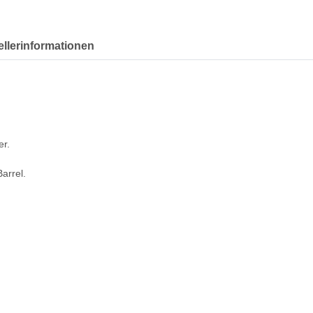
ellerinformationen
er.
arrel.