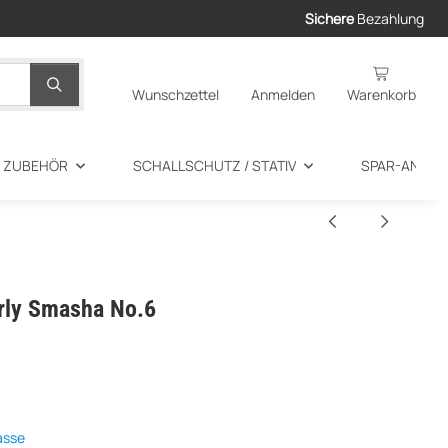
Sichere
Bezahlung
Wunschzettel
Anmelden
Warenkorb
+ ZUBEHÖR
SCHALLSCHUTZ / STATIV
SPAR-ANGEB
arly Smasha No.6
asse