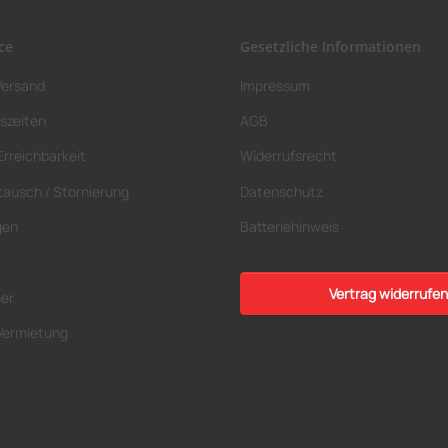
ce
Gesetzliche Informationen
Versand
Impressum
szeiten
AGB
Erreichbarkeit
Widerrufsrecht
tausch / Stornierung
Datenschutz
gen
Batteriehinweis
Vertrag widerrufen
ber
Vermietung