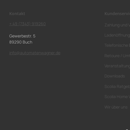
Kontakt
Kundenservi
+ 49 (7343) 919260
Zahlung und 
Ladenöffnung
Gewerbestr. 5
89290 Buch
Telefonische 
info@automatenwagner.de
Retoure / Um
Veranstaltun
Downloads
Scolia Ratge
Scolia Home 
Wir über uns