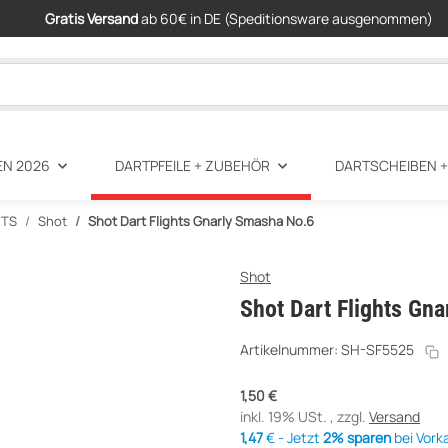
Gratis Versand
ab 60€ in DE (Speditionsware ausgenommen)
EN 2026
DARTPFEILE + ZUBEHÖR
DARTSCHEIBEN 
HTS
Shot
Shot Dart Flights Gnarly Smasha No.6
Shot
Shot Dart Flights Gn
Artikelnummer:
SH-SF5525
1,50 €
inkl. 19% USt. , zzgl.
Versand
1,47
€ - Jetzt
2% sparen
bei Vork