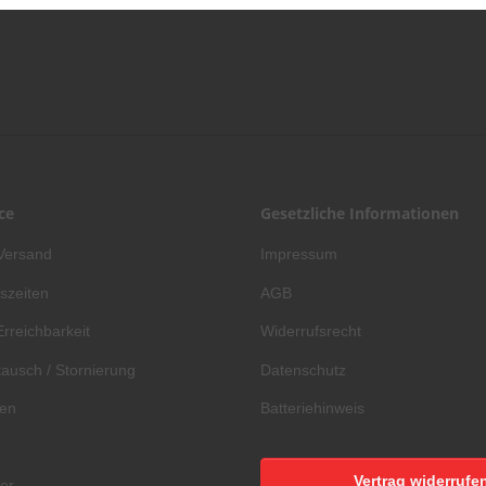
ce
Gesetzliche Informationen
Versand
Impressum
szeiten
AGB
Erreichbarkeit
Widerrufsrecht
ausch / Stornierung
Datenschutz
gen
Batteriehinweis
Vertrag widerrufe
er