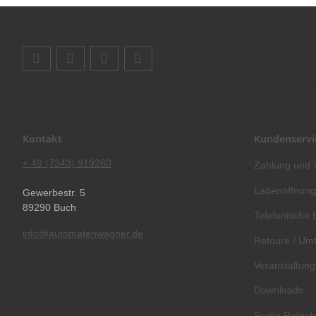
Kontakt
Kundenservi
+ 49 (7343) 919260
Zahlung und 
Ladenöffnung
Gewerbestr. 5
89290 Buch
Telefonische 
info@automatenwagner.de
Retoure / Umt
Veranstaltun
Downloads
Scolia Ratgeb