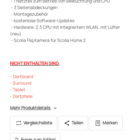
- 1 Netzteil zum Betrieb von Beleuchtung und CPU
- 3 Seitenabdeckungen
- Montagezubehör
- kostenlose Software-Updates
- Hardware: 2.3 CPU mit integriertem WLAN, mit Lüfter
(neu)
- Scolia Fliq Kamera für Scolia Home 2
NICHT ENTHALTEN SIND
:
- Dartboard
- Surround
- Tablet
- Dartpfeile
Mehr Produktdetails
Vergleichsliste
Teilen
Merken
Frage zum Artikel