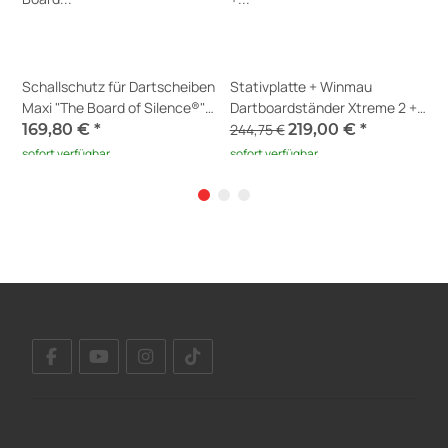
6
Schallschutz für Dartscheiben
Stativplatte + Winmau
U
Maxi "The Board of Silence®"
Dartboardständer Xtreme 2 +
H
V4 + Erweiterung für Scolia
Home 2 Erweiterung
169,80 €
*
244,75 €
219,00 €
*
6
Home 2
sofort verfügbar
sofort verfügbar
S
Lieferzeit:
1 - 5 Werktage
(DE -
Ausland abweichend)