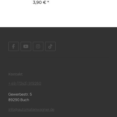
3,90 €
*
Sofort verfügbar
Kontakt
+ 49 (7343) 919260
Gewerbestr. 5
89290 Buch
info@automatenwagner.de