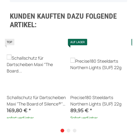
KUNDEN KAUFTEN DAZU FOLGENDE
ARTIKEL:
TOP
AUF LAGER
A
Schallschutz für Dartscheiben
Precise180 Steeldarts
W
Maxi "The Board of Silence®"
Northern Lights (SUP) 22g
9
V4 + Erweiterung für Scolia
169,80 €
*
89,95 €
*
6
Home 2
sofort verfügbar
Sofort verfügbar
S
Lieferzeit:
1 - 5 Werktage
(DE -
Ausland abweichend)