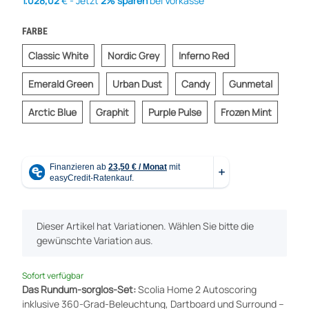
1.028,02
€ - Jetzt
2% sparen
bei Vorkasse
FARBE
Classic White
Nordic Grey
Inferno Red
Classic White
Nordic Grey
Inferno Red
Emerald Green
Urban Dust
Candy
Gunmet
Emerald Green
Urban Dust
Candy
Gunmetal
Arctic Blue
Graphit
Purple Pulse
Frozen M
Arctic Blue
Graphit
Purple Pulse
Frozen Mint
x
Dieser Artikel hat Variationen. Wählen Sie bitte die
gewünschte Variation aus.
Sofort verfügbar
Das Rundum-sorglos-Set:
Scolia Home 2 Autoscoring
inklusive 360-Grad-Beleuchtung, Dartboard und Surround –