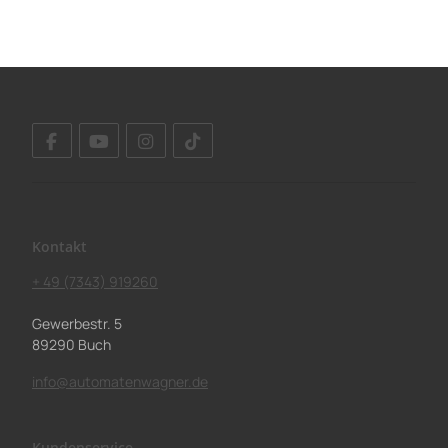
Kontakt
+ 49 (7343) 919260
Gewerbestr. 5
89290 Buch
info@automatenwagner.de
Kundenservice