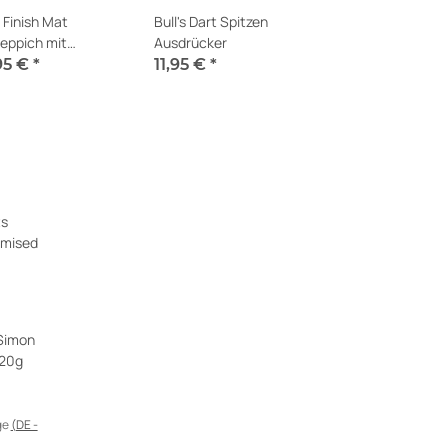
s Finish Mat
Bull's Dart Spitzen
teppich mit
Ausdrücker
abwurflinie 90x300cm
95 €
*
11,95 €
*
t verfügbar
Momentan nicht verfügbar
Simon
 20g
ge
(DE -