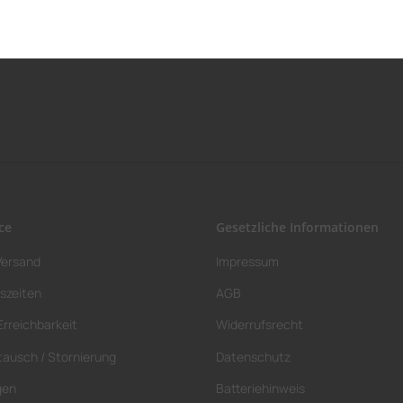
ce
Gesetzliche Informationen
Versand
Impressum
szeiten
AGB
Erreichbarkeit
Widerrufsrecht
tausch / Stornierung
Datenschutz
gen
Batteriehinweis