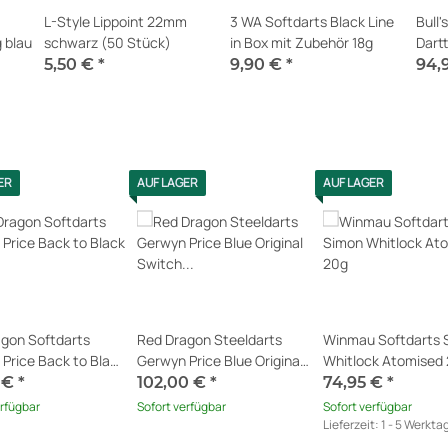
L-Style Lippoint 22mm
3 WA Softdarts Black Line
Bull'
 blau
schwarz (50 Stück)
in Box mit Zubehör 18g
Dart
Holz
5,50 €
*
9,90 €
*
94,
Sofort verfügbar
Sofort verfügbar
Sofor
ER
AUF LAGER
AUF LAGER
gon Softdarts
Red Dragon Steeldarts
Winmau Softdarts 
Price Back to Black
Gerwyn Price Blue Original
Whitlock Atomised
Switch Point 24g
 €
*
102,00 €
*
74,95 €
*
erfügbar
Sofort verfügbar
Sofort verfügbar
Lieferzeit:
1 - 5 Werkta
Ausland abweichend)