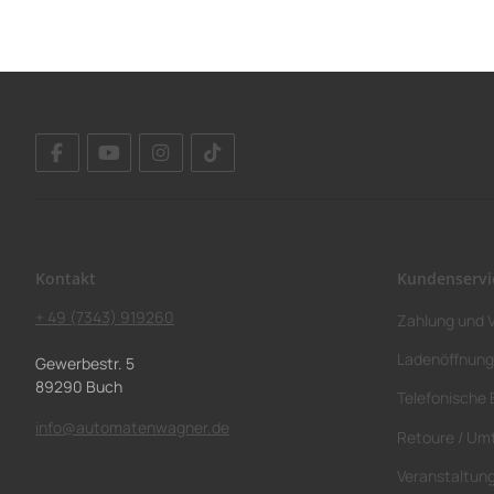
Kontakt
Kundenservi
+ 49 (7343) 919260
Zahlung und 
Ladenöffnung
Gewerbestr. 5
89290 Buch
Telefonische 
info@automatenwagner.de
Retoure / Um
Veranstaltun