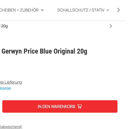
CHEIBEN + ZUBEHÖR
SCHALLSCHUTZ / STATIV
SP
l 20g
 Gerwyn Price Blue Original 20g
ie Lieferung
rkasse
IN DEN WARENKORB
d abweichend)