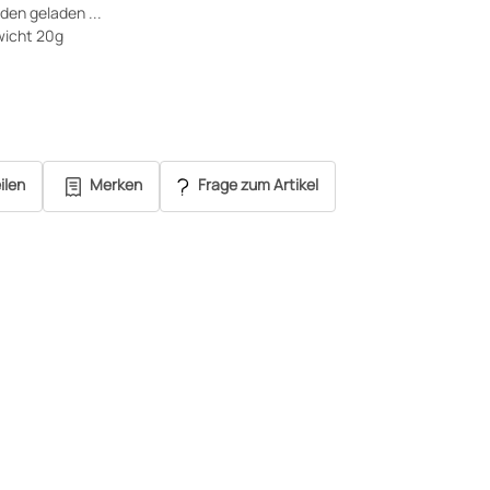
en geladen ...
wicht 20g
ilen
Merken
Frage zum Artikel