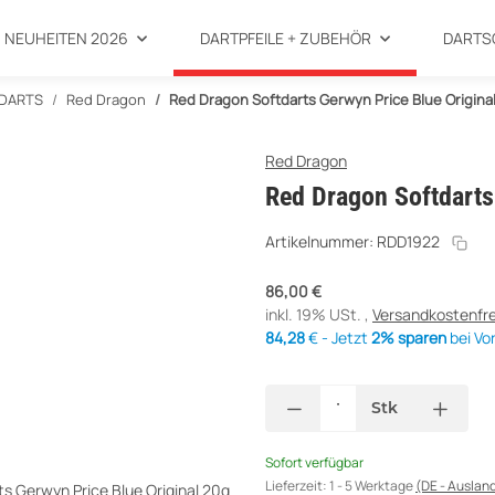
NEUHEITEN 2026
DARTPFEILE + ZUBEHÖR
DARTS
DARTS
Red Dragon
Red Dragon Softdarts Gerwyn Price Blue Origina
Red Dragon
Red Dragon Softdarts
Artikelnummer:
RDD1922
86,00 €
inkl. 19% USt. ,
Versandkostenfre
84,28
€ - Jetzt
2% sparen
bei Vo
Stk
Sofort verfügbar
Lieferzeit:
1 - 5 Werktage
(DE - Auslan