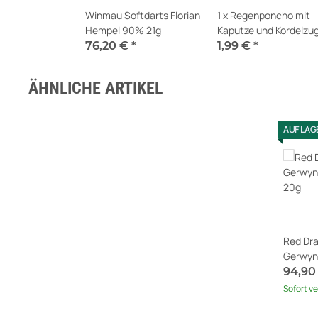
Winmau Softdarts Florian
1 x Regenponcho mit
Hempel 90% 21g
Kaputze und Kordelzug
76,20 €
*
1,99 €
*
Sofort verfügbar
Sofort verfügbar
ÄHNLICHE ARTIKEL
AUF LAG
Red Dra
Gerwyn 
20g
94,90
Sofort v