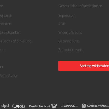
ce
Gesetzliche Informationen
Versand
Impressum
szeiten
AGB
Erreichbarkeit
Widerrufsrecht
tausch / Stornierung
Datenschutz
gen
Batteriehinweis
Vertrag widerrufen
ber
Vermietung