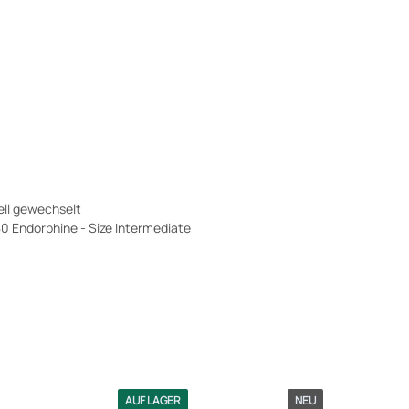
ell gewechselt
80 Endorphine - Size Intermediate
AUF LAGER
NEU