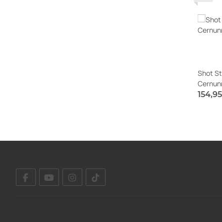
Shot St
Cernun
154,9
Sofort v