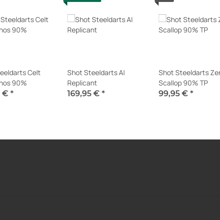
eeldarts Celt
Shot Steeldarts AI
Shot Steeldarts Ze
nos 90%
Replicant
Scallop 90% TP
5 €
*
169,95 €
*
99,95 €
*
erfügbar
Sofort verfügbar
Sofort verfügbar