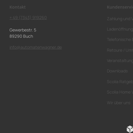
Kontakt
Kundenservi
+ 49 (7343) 919260
Zahlung und 
Ladenöffnung
Gewerbestr. 5
89290 Buch
Telefonische 
info@automatenwagner.de
Retoure / Um
Veranstaltun
Downloads
Scolia Ratge
Scolia Home 
Wir über uns