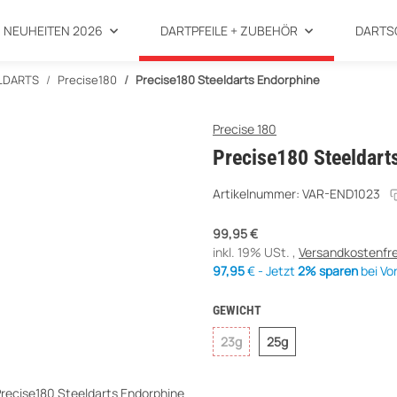
NEUHEITEN 2026
DARTPFEILE + ZUBEHÖR
DARTS
LDARTS
Precise180
Precise180 Steeldarts Endorphine
Precise 180
Precise180 Steeldart
Artikelnummer:
VAR-END1023
99,95 €
inkl. 19% USt. ,
Versandkostenfre
97,95
€ - Jetzt
2% sparen
bei Vo
GEWICHT
23g
25g
23g
25g