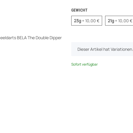
GEWICHT
23g
21g
23g
+ 10,00 €
21g
+ 10,00 €
x
Dieser Artikel hat Variatione
Sofort verfügbar