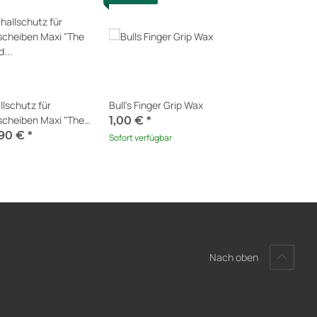
llschutz für
Bull's Finger Grip Wax
scheiben Maxi "The
1,00 €
*
 of Silence®" V4
,90 €
*
Sofort verfügbar
t verfügbar
Nach oben