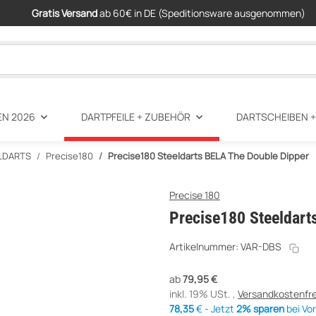
Gratis Versand
ab 60€ in DE (Speditionsware ausgenommen)
EN 2026
DARTPFEILE + ZUBEHÖR
DARTSCHEIBEN 
LDARTS
Precise180
Precise180 Steeldarts BELA The Double Dipper
Precise 180
Precise180 Steeldart
Artikelnummer:
VAR-DBS
ab
79,95 €
inkl. 19% USt. ,
Versandkostenfre
78,35
€ - Jetzt
2% sparen
bei Vo