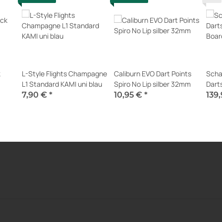
k
L-Style Flights Champagne
Caliburn EVO Dart Points
Scha
L1 Standard KAMI uni blau
Spiro No Lip silber 32mm
Dart
Board
7,90 €
*
10,95 €
*
139
Sofort verfügbar
Sofort verfügbar
sofor