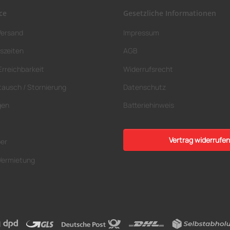
ce
Gesetzliche Informationen
Versand
Impressum
szeiten
AGB
Erreichbarkeit
Widerrufsrecht
tausch / Stornierung
Datenschutz
gen
Batteriehinweis
Vertrag widerrufen
ber
Vermietung