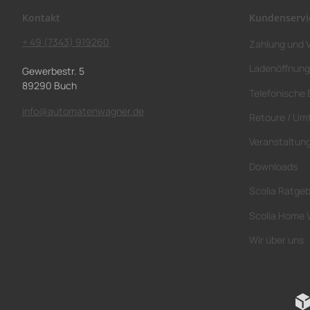
Kontakt
Kundenservi
+ 49 (7343) 919260
Zahlung und 
Ladenöffnung
Gewerbestr. 5
89290 Buch
Telefonische 
info@automatenwagner.de
Retoure / Um
Veranstaltun
Downloads
Scolia Ratge
Scolia Home 
Wir über uns