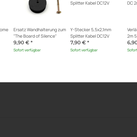
Home
Ersatz Wandhalterung zum
Y-Stecker 5,5x2,1mm
Verl
"The Board of Silence"
Splitter Kabel DC12V
2m 5
9,90 €
*
7,90 €
*
6,9
Sofort verfügbar
Sofort verfügbar
Sofor