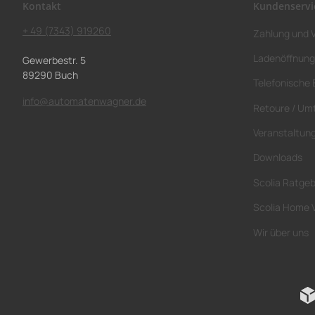
Kontakt
Kundenservi
+ 49 (7343) 919260
Zahlung und 
Ladenöffnung
Gewerbestr. 5
89290 Buch
Telefonische 
info@automatenwagner.de
Retoure / Um
Veranstaltun
Downloads
Scolia Ratge
Scolia Home 
Wir über uns