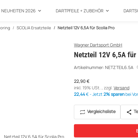
NEUHEITEN 2026
DARTPFEILE + ZUBEHÖR
DARTS
oring
SCOLIA Ersatzteile
Netzteil 12V 6,5A für Scolia Pro
Wagner Dartsport GmbH
Netzteil 12V 6,5A für
Artikelnummer:
NETZTEIL6.5A
22,90 €
inkl. 19% USt. , zzgl.
Versand
22,44
€ - Jetzt
2% sparen
bei Vo
Vergleichsliste
Te