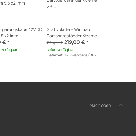
ängerungskabel 12V DC
Stativplatte + Winmau
,5 x2,1mm
Dartboardständer Xtreme
2 + Home 2 Erweiterung
0 €
*
244,75 €
219,00 €
*
t verfügbar
sofort verfügbar
Lieferzeit:
1 - 5 Werktage
(DE -
Ausland abweichend)
Nach oben