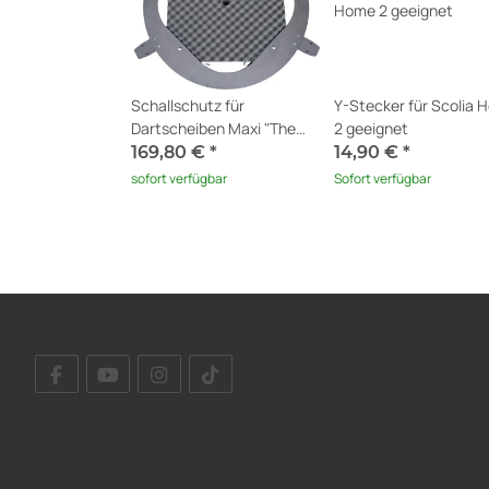
Schallschutz für
Y-Stecker für Scolia 
Dartscheiben Maxi "The
2 geeignet
Board of Silence®" V4 +
169,80 €
*
14,90 €
*
Erweiterung für Scolia
sofort verfügbar
Sofort verfügbar
Home 2