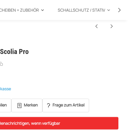
CHEIBEN + ZUBEHÖR
SCHALLSCHUTZ / STATIV
SP
 Scolia Pro
rkasse
ilen
Merken
Frage zum Artikel
Benachrichtigen, wenn verfügbar