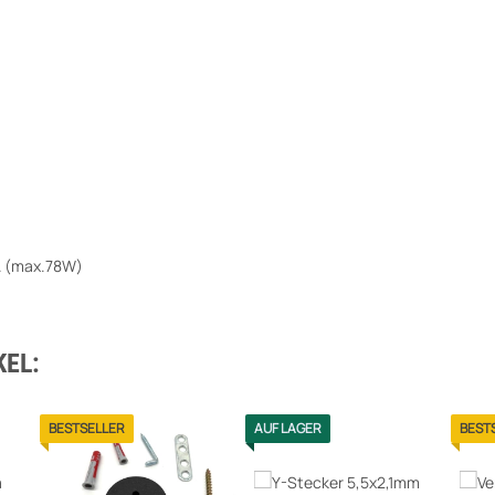
A (max.78W)
EL:
BESTSELLER
AUF LAGER
BEST