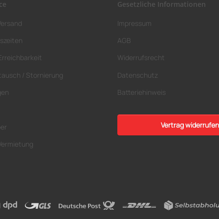
ce
Gesetzliche Informationen
Versand
Impressum
szeiten
AGB
Erreichbarkeit
Widerrufsrecht
tausch / Stornierung
Datenschutz
gen
Batteriehinweis
Vertrag widerrufen
ber
Vermietung