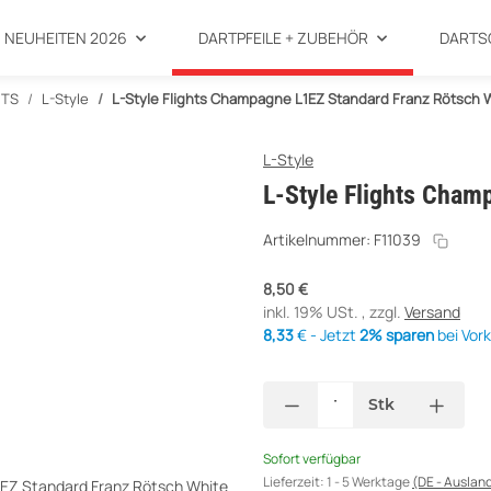
NEUHEITEN 2026
DARTPFEILE + ZUBEHÖR
DARTS
HTS
L-Style
L-Style Flights Champagne L1EZ Standard Franz Rötsch 
L-Style
L-Style Flights Cham
Artikelnummer:
F11039
8,50 €
inkl. 19% USt. , zzgl.
Versand
8,33
€ - Jetzt
2% sparen
bei Vor
Stk
Sofort verfügbar
Lieferzeit:
1 - 5 Werktage
(DE - Auslan