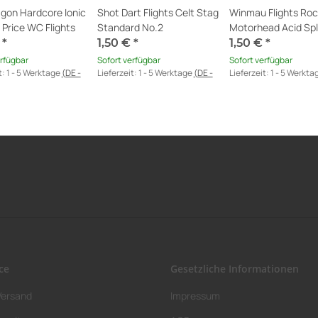
gon Hardcore Ionic
Shot Dart Flights Celt Stag
Winmau Flights Ro
Price WC Flights
Standard No.2
Motorhead Acid Spl
€
*
1,50 €
*
1,50 €
*
erfügbar
Sofort verfügbar
Sofort verfügbar
t:
1 - 5 Werktage
(DE -
Lieferzeit:
1 - 5 Werktage
(DE -
Lieferzeit:
1 - 5 Werkta
 abweichend)
Ausland abweichend)
Ausland abweichend)
ce
Gesetzliche Informationen
Versand
Impressum