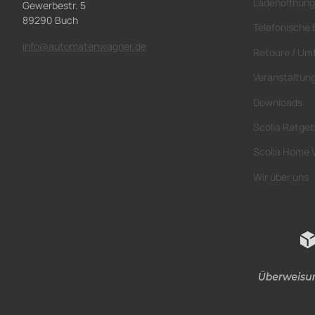
Ladenöffnung
Gewerbestr. 5
89290 Buch
Telefonische 
info@automatenwagner.de
Retoure / Um
Veranstaltun
Downloads
Scolia Ratge
Scolia Home 
Wir über uns