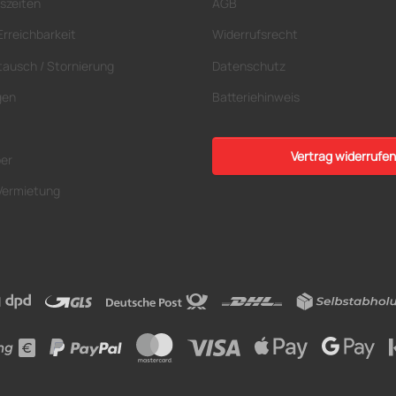
szeiten
AGB
Erreichbarkeit
Widerrufsrecht
tausch / Stornierung
Datenschutz
gen
Batteriehinweis
Vertrag widerrufen
ber
Vermietung