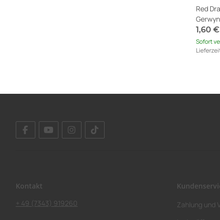
Red Dra
Gerwyn 
1,60 
Sofort v
Lieferzei
Ausland
Kontakt
Kundenservi
+ 49 (7343) 919260
Zahlung und 