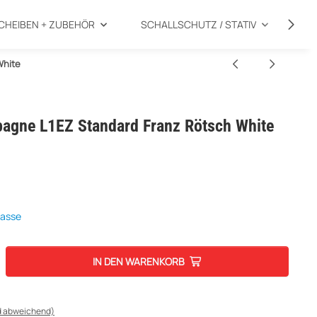
CHEIBEN + ZUBEHÖR
SCHALLSCHUTZ / STATIV
SP
White
pagne L1EZ Standard Franz Rötsch White
kasse
IN DEN WARENKORB
d abweichend)