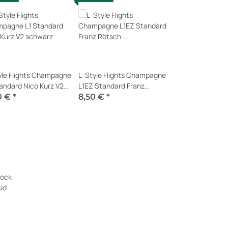
yle Flights Champagne
L-Style Flights Champagne
tandard Nico Kurz V2
L1EZ Standard Franz
arz
Rötsch Black
0 €
*
8,50 €
*
t verfügbar
Sofort verfügbar