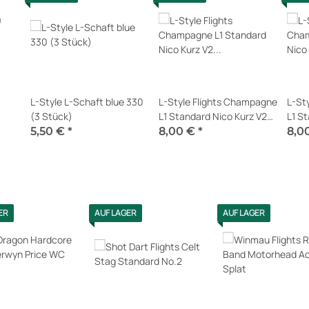
L-Style L-Schaft blue 330
L-Style Flights Champagne
L-St
(3 Stück)
L1 Standard Nico Kurz V2
L1 S
tück)
weiß
schw
5,50 €
*
8,00 €
*
8,0
Sofort verfügbar
Sofort verfügbar
Sofor
ER
AUF LAGER
AUF LAGER