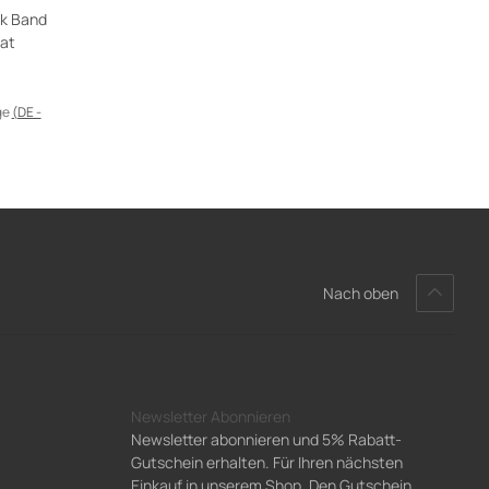
ck Band
at
ge
(DE -
Nach oben
Newsletter Abonnieren
Newsletter abonnieren und 5% Rabatt-
Gutschein erhalten. Für Ihren nächsten
Einkauf in unserem Shop. Den Gutschein