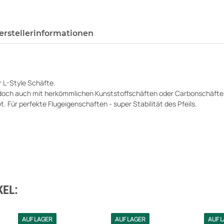
erstellerinformationen
r L-Style Schäfte.
edoch auch mit herkömmlichen Kunststoffschäften oder Carbonschäften
. Für perfekte Flugeigenschaften - super Stabilität des Pfeils.
EL:
AUF LAGER
AUF LAGER
AUF 