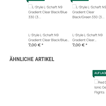
L-Style L-Schaft N9
L-Style L-Schaft N9
Gradient Clear Black/Blue
Gradient Clear
330 (3 Stück)
Black/Green 330 (3 S
7,00 €
*
7,00 €
*
Sofort verfügbar
Sofort verfügbar
ÄHNLICHE ARTIKEL
AUF LAG