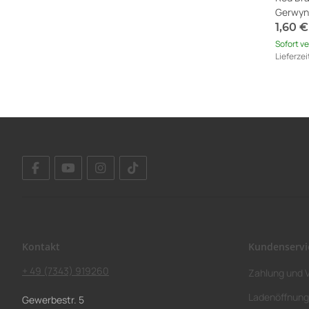
Gerwyn 
1,60 
Sofort v
Lieferzei
Ausland
Kontakt
Kundenservi
+ 49 (7343) 919260
Zahlung und 
Ladenöffnung
Gewerbestr. 5