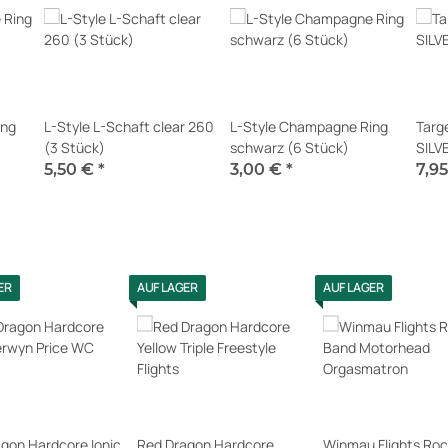
ing
L-Style L-Schaft clear 260
L-Style Champagne Ring
Targ
(3 Stück)
schwarz (6 Stück)
SILV
5,50 €
*
3,00 €
*
7,9
Sofort verfügbar
Sofort verfügbar
Sofor
ER
AUF LAGER
AUF LAGER
gon Hardcore Ionic
Red Dragon Hardcore
Winmau Flights Ro