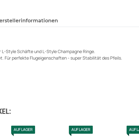
erstellerinformationen
wir L-Style Schäfte und L-Style Champagne Ringe.
. Für perfekte Flugeigenschaften - super Stabilität des Pfeils.
EL:
AUF LAGER
AUF LAGER
AUF 