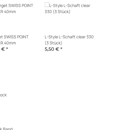
et SWISS POINT
L-Style L-Schaft clear 330
ER 40mm
(3 Stück)
5 €
*
5,50 €
*
t verfügbar
Sofort verfügbar
ck Band