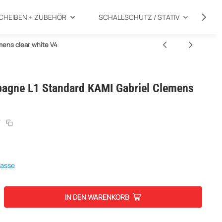
CHEIBEN + ZUBEHÖR
SCHALLSCHUTZ / STATIV
SP
mens clear white V4
pagne L1 Standard KAMI Gabriel Clemens
7
kasse
IN DEN WARENKORB