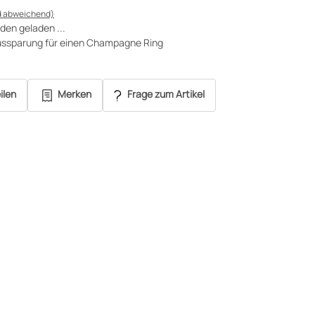
d abweichend)
en geladen ...
Aussparung für einen Champagne Ring
ilen
Merken
Frage zum Artikel