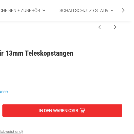
CHEIBEN + ZUBEHÖR
SCHALLSCHUTZ / STATIV
SP
für 13mm Teleskopstangen
asse
IN DEN WARENKORB
d abweichend)