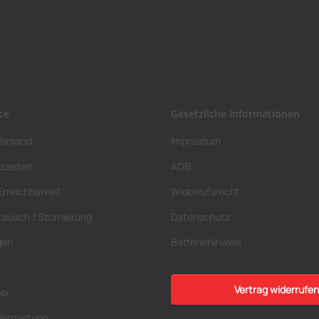
ce
Gesetzliche Informationen
Versand
Impressum
szeiten
AGB
Erreichbarkeit
Widerrufsrecht
tausch / Stornierung
Datenschutz
gen
Batteriehinweis
Vertrag widerrufen
ber
Vermietung