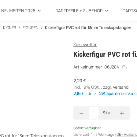
NEUHEITEN 2026
DARTPFEILE + ZUBEHÖR
DARTS
KICKER
FIGUREN
Kickerfigur PVC rot für 13mm Teleskopstangen
Kiesewetter
Kickerfigur PVC rot 
Artikelnummer:
06J284
2,20 €
inkl. 19% USt. , zzgl.
Versand
2,16
€ - Jetzt
2% sparen
bei Vork
Stk
Sofort verfügbar
Lieferzeit:
1 - 5 Werktage
(DE - Auslan