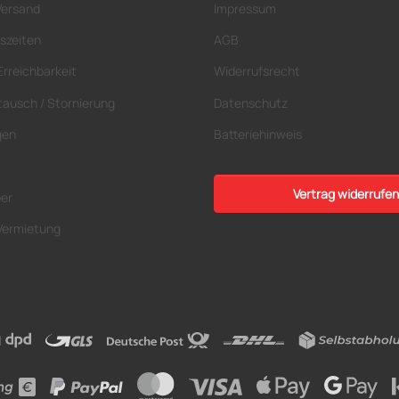
Versand
Impressum
szeiten
AGB
Erreichbarkeit
Widerrufsrecht
tausch / Stornierung
Datenschutz
gen
Batteriehinweis
Vertrag widerrufen
ber
Vermietung