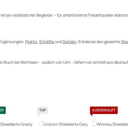
 ein verlässlicher Begleiter – für ambitionierte Freizeitspieler ebenso 
n Ergänzungen:
Flights
,
Schäfte
und
Spitzen
. Entdecke das gesamte
Ste
Buch bei Illertissen – südlich von Ulm – liefern wir schnell aus deut
ER
TOP
AUSVERKAUFT