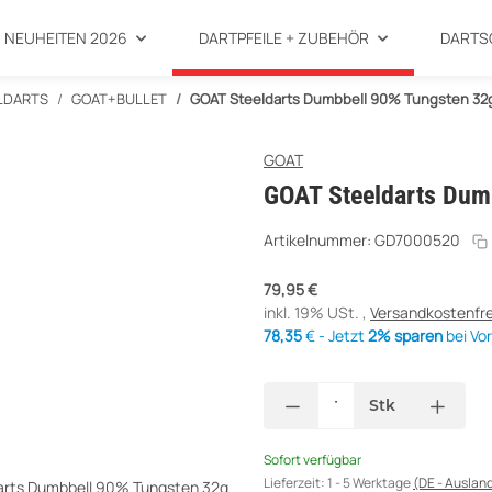
NEUHEITEN 2026
DARTPFEILE + ZUBEHÖR
DARTS
LDARTS
GOAT+BULLET
GOAT Steeldarts Dumbbell 90% Tungsten 32
GOAT
GOAT Steeldarts Dum
Artikelnummer:
GD7000520
79,95 €
inkl. 19% USt. ,
Versandkostenfre
78,35
€ - Jetzt
2% sparen
bei Vo
Stk
Sofort verfügbar
Lieferzeit:
1 - 5 Werktage
(DE - Auslan