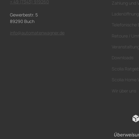
+ 49 (7343) 919260
Zahlung und 
Ladenöffnung
Gewerbestr. 5
89290 Buch
Telefonische 
info@automatenwagner.de
Retoure / Um
Veranstaltun
Downloads
Scolia Ratge
Scolia Home 
Wir über uns