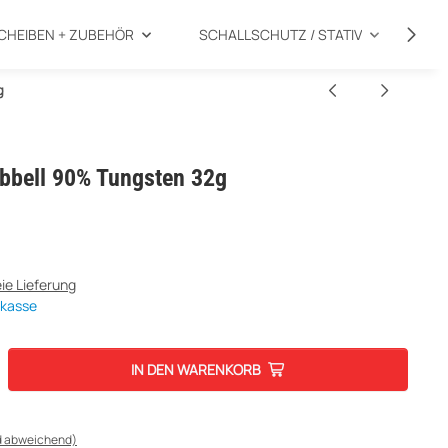
CHEIBEN + ZUBEHÖR
SCHALLSCHUTZ / STATIV
SP
g
bbell 90% Tungsten 32g
ie Lieferung
rkasse
IN DEN WARENKORB
d abweichend)