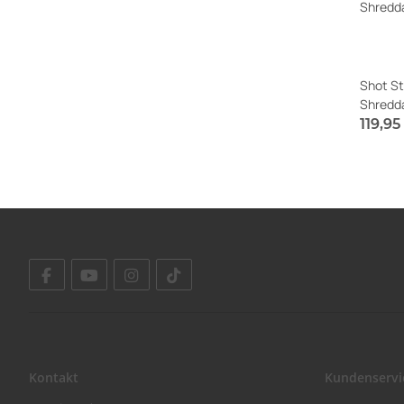
Shot St
Shredd
119,9
Sofort v
Kontakt
Kundenservi