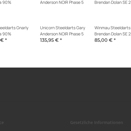
eeldarts Gnarly
Unicorn Steeldarts Gary
Winmau Steeldarts
a 90%
Anderson NOIR Phase 5
Brendan Dolan SE 
5 €
*
135,95 €
*
85,00 €
*
erfügbar
Sofort verfügbar
Momentan nicht verfü
ce
Gesetzliche Informationen