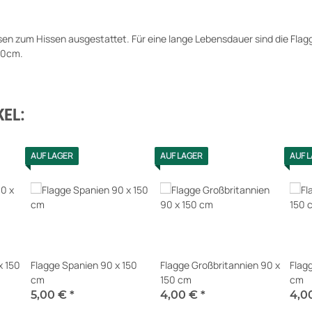
Ösen zum Hissen ausgestattet. Für eine lange Lebensdauer sind die Fl
150cm.
EL:
AUF LAGER
AUF LAGER
AUF 
x 150
Flagge Spanien 90 x 150
Flagge Großbritannien 90 x
Flag
cm
150 cm
cm
5,00 €
*
4,00 €
*
4,0
Sofort verfügbar
Sofort verfügbar
Sofor