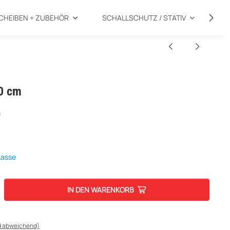
CHEIBEN + ZUBEHÖR
SCHALLSCHUTZ / STATIV
SP
50 cm
kasse
IN DEN WARENKORB
d abweichend)