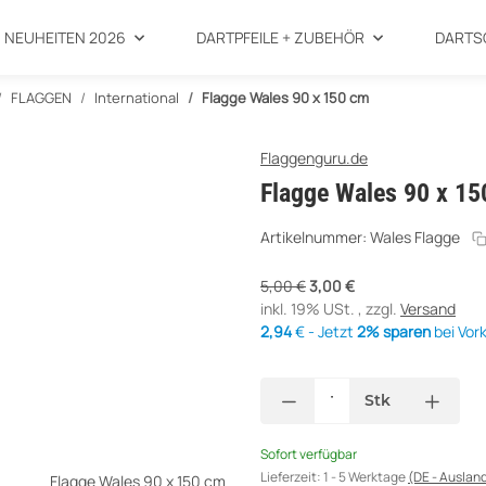
NEUHEITEN 2026
DARTPFEILE + ZUBEHÖR
DARTS
FLAGGEN
International
Flagge Wales 90 x 150 cm
Flaggenguru.de
Flagge Wales 90 x 1
Artikelnummer:
Wales Flagge
5,00 €
3,00 €
inkl. 19% USt. , zzgl.
Versand
2,94
€ - Jetzt
2% sparen
bei Vor
Stk
Sofort verfügbar
Lieferzeit:
1 - 5 Werktage
(DE - Auslan