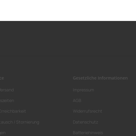
ce
Gesetzliche Informationen
Versand
Impressum
szeiten
AGB
Erreichbarkeit
Widerrufsrecht
tausch / Stornierung
Datenschutz
gen
Batteriehinweis