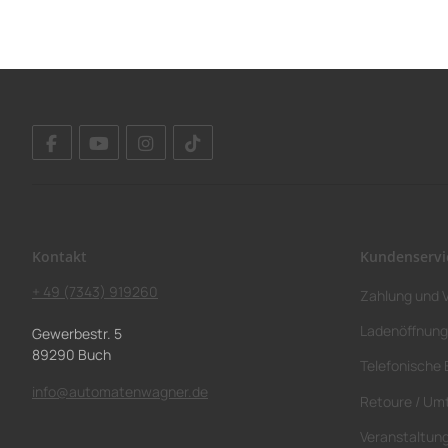
Kontakt
Kundenservi
+ 49 (7343) 919260
Zahlung und 
Ladenöffnung
Gewerbestr. 5
89290 Buch
Telefonische 
info@automatenwagner.de
Retoure / Um
Veranstaltun