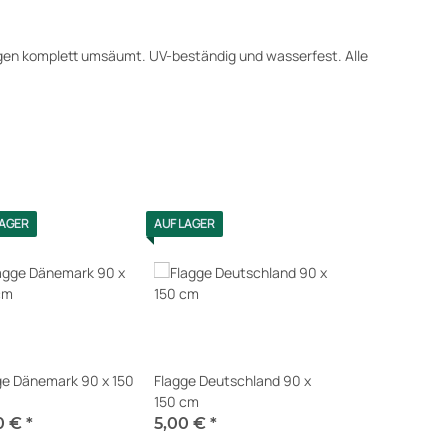
aggen komplett umsäumt. UV-beständig und wasserfest. Alle
LAGER
AUF LAGER
ge Dänemark 90 x 150
Flagge Deutschland 90 x
150 cm
0 €
*
5,00 €
*
t verfügbar
Sofort verfügbar