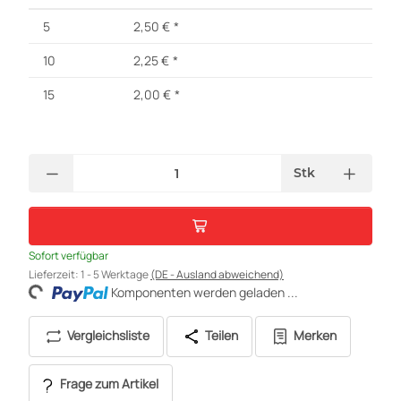
5
2,50 €
*
10
2,25 €
*
15
2,00 €
*
Stk
Sofort verfügbar
Lieferzeit:
1 - 5 Werktage
(DE - Ausland abweichend)
oading...
Komponenten werden geladen ...
Vergleichsliste
Teilen
Merken
Frage zum Artikel